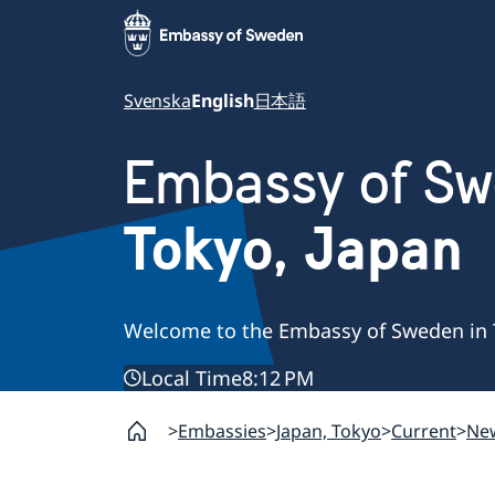
Svenska
English
日本語
Embassy of S
Tokyo, Japan
Welcome to the Embassy of Sweden in 
Local Time
8:12 PM
Embassies
Japan, Tokyo
Current
Ne