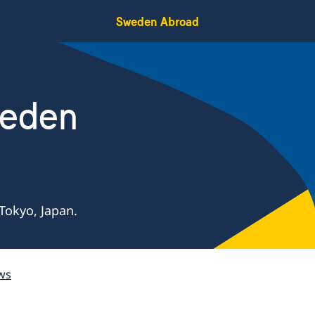
Sweden Abroad
weden
Tokyo, Japan.
ws