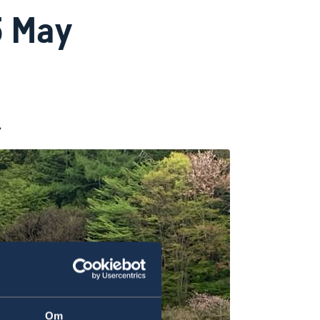
 May
.
Om