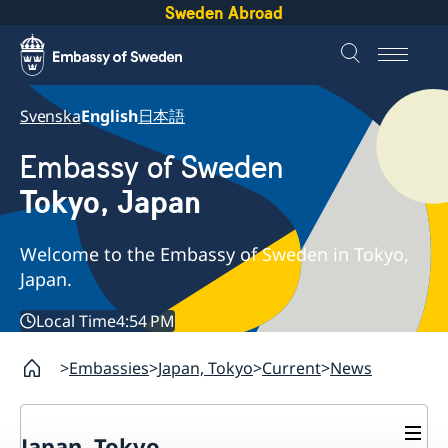
Sweden Abroad
Svenska
English
日本語
Embassy of Sweden
Tokyo, Japan
Welcome to the Embassy of Sweden in Tokyo,
Japan.
Local Time
4:54 PM
Embassies
Japan, Tokyo
Current
News
Japan, Tokyo