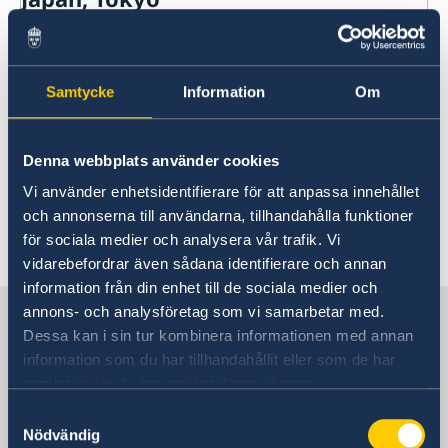
Contact
INFORMATION - 4-5 May
About us
Ambassador Viktoria Li
Current
Samtycke
Information
Om
Embassy Staff
04 Mar 2025
News
Office of Science and Innovation
Calendar
The embassy will be closed on 4-5
Team Sweden Japan
Denna webbplats använder cookies
Passport
May.
Commercial & Investment Office – Business Sweden
The Embassy Building
Application to the Embassy of Sweden in Tokyo for
Vi använder enhetsidentifierare för att anpassa innehållet
Nominal Support
och annonserna till användarna, tillhandahålla funktioner
för sociala medier och analysera vår trafik. Vi
vidarebefordrar även sådana identifierare och annan
information från din enhet till de sociala medier och
Sweden in Japan
annons- och analysföretag som vi samarbetar med.
Dessa kan i sin tur kombinera informationen med annan
information som du har tillhandahållit eller som de har
Embassy
samlat in när du har använt deras tjänster.
Samtyckesval
Visiting address
Nödvändig