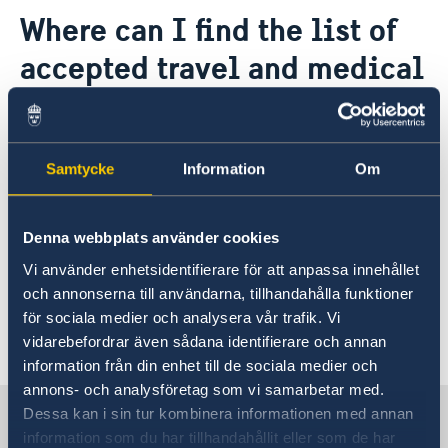
Contact
Where can I find the list of
About us
accepted travel and medical
insurance companies?
To see the list of accepted travel and medical
Samtycke
Information
Om
insurace companies, please see the page
Medical travel insurance.
Denna webbplats använder cookies
برای مشاهده لیست شرکت های بیمه مسافرتی مورد
Vi använder enhetsidentifierare för att anpassa innehållet
تایید سفارت لطفا
اینجا
را کلیک کنید.
och annonserna till användarna, tillhandahålla funktioner
för sociala medier och analysera vår trafik. Vi
Last updated 06 Apr 2023, 8.36 AM
vidarebefordrar även sådana identifierare och annan
information från din enhet till de sociala medier och
annons- och analysföretag som vi samarbetar med.
Sweden in Iran
Dessa kan i sin tur kombinera informationen med annan
information som du har tillhandahållit eller som de har