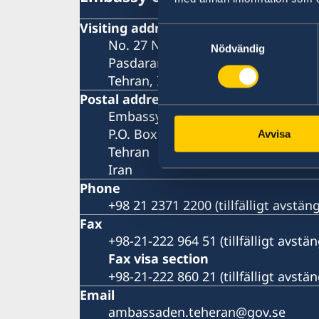
Visiting address
Samtyckesval
No. 27 Nastaran St, Boostan St.
Nödvändig
Pasdaran Ave.
Tehran, Iran
Postal address
Embassy of Sweden
P.O. Box 458
Avvisa
Tehran
Iran
Phone
+98 21 2371 2200 (tillfälligt avstä
Fax
+98-21-222 964 51 (tillfälligt avst
Fax visa section
+98-21-222 860 21 (tillfälligt avst
Email
ambassaden.teheran@gov.se