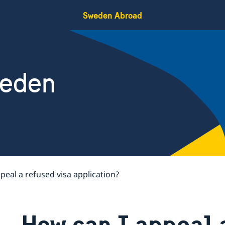
Sweden Abroad
weden
peal a refused visa application?
How can I appeal 