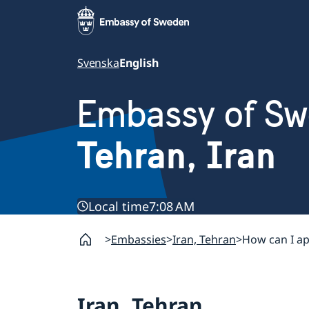
Svenska
English
Embassy of S
Tehran, Iran
Local time
7:08 AM
Embassies
Iran, Tehran
How can I ap
Iran, Tehran