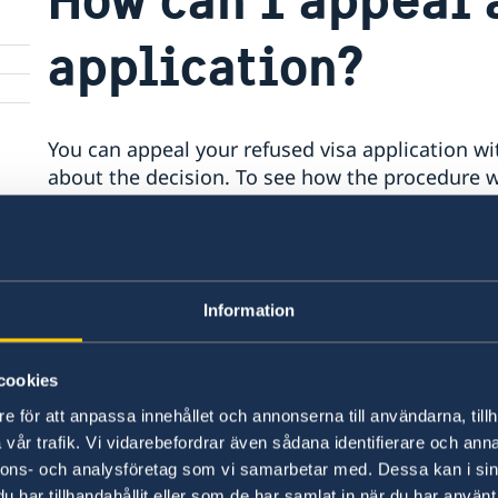
application?
You can appeal your refused visa application wi
about the decision. To see how the procedure w
س از اطلاع از رد درخواست ویزای خود، درخواست تجدید نظر بدهید
لطفا
اینجا
را کلیک کنید.
Information
Last updated 20 Jan 2019, 2.39 PM
cookies
e för att anpassa innehållet och annonserna till användarna, tillh
vår trafik. Vi vidarebefordrar även sådana identifierare och anna
nnons- och analysföretag som vi samarbetar med. Dessa kan i sin
har tillhandahållit eller som de har samlat in när du har använt 