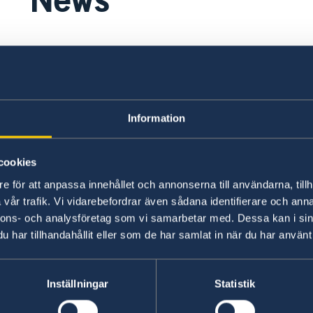
20 Mar 2024
The Government’s foreign and securit
Sweden’s accession to NATO
Information
06 Mar 2023
cookies
Handbook against human traffickin
e för att anpassa innehållet och annonserna till användarna, tillh
vår trafik. Vi vidarebefordrar även sådana identifierare och anna
nnons- och analysföretag som vi samarbetar med. Dessa kan i sin
har tillhandahållit eller som de har samlat in när du har använt 
Svenska konsulat
Inställningar
Statistik
Costa Rica