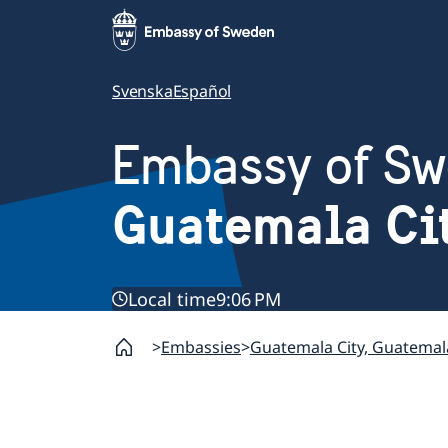
Svenska
Español
Embassy of S
Guatemala Ci
Local time
9:06 PM
Embassies
Guatemala City, Guatemal