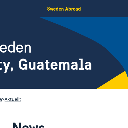
Sweden Abroad
weden
ty, Guatemala
a
Aktuellt
News