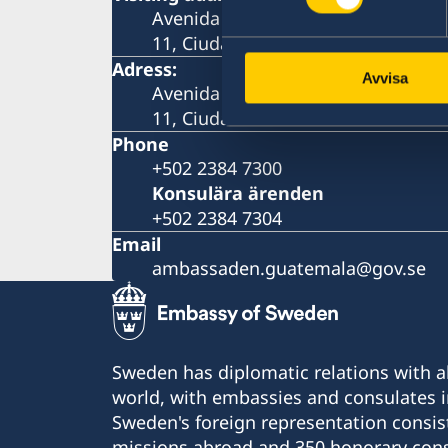
Avenida Reforma 9-55, zona 10, Edi
11, Ciudad de Guatemala
Adress:
Avvisa
Avenida Reforma 9-55, zona 10, Edi
11, Ciudad de Guatemala
Phone
+502 2384 7300
Konsulära ärenden
+502 2384 7304
Email
ambassaden.guatemala@gov.se
Sweden has diplomatic relations with al
world, with embassies and consulates i
Sweden's foreign representation consis
missions abroad and 350 honorary cons