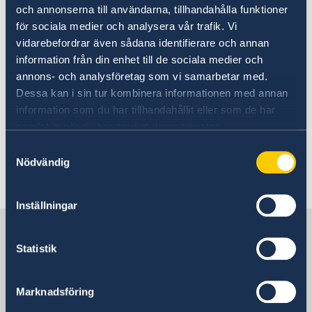
och annonserna till användarna, tillhandahålla funktioner
connection with the Statement of Government
för sociala medier och analysera vår trafik. Vi
Policy, Mr Kristersson announced changes
vidarebefordrar även sådana identifierare och annan
within the Government: two new ministers and
information från din enhet till de sociala medier och
four ministers who are changing ministerial
annons- och analysföretag som vi samarbetar med.
posts.
Dessa kan i sin tur kombinera informationen med annan
information som du har tillhandahållit eller som de har
Prime Minister Ulf Kristersson presented
samlat in när du har använt deras tjänster.
changes to the Government - Government.se
Samtyckesval
Nödvändig
Last updated 10 Sep 2024, 12.23 PM
Inställningar
Sweden in Bolivia
Statistik
Embassy of Sweden
Marknadsföring
Visiting address