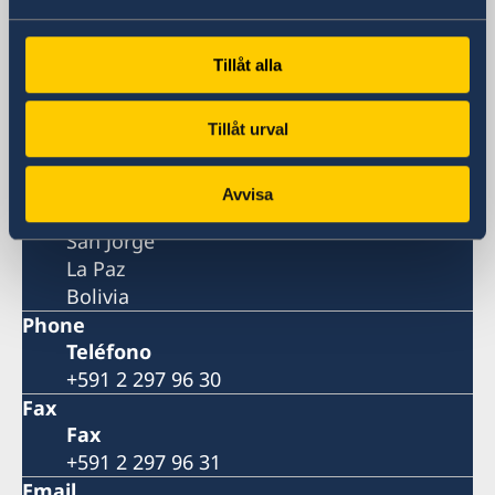
Avenida Arce 2631
Edificio Multicine
Tillåt alla
Piso 11
San Jorge La Paz
Postal address
Tillåt urval
Embajada de Suecia
Avenida Arce 2631 Edificio Multicine
Avvisa
Piso 11
San Jorge
La Paz
Bolivia
Phone
Teléfono
+591 2 297 96 30
Fax
Fax
+591 2 297 96 31
Email