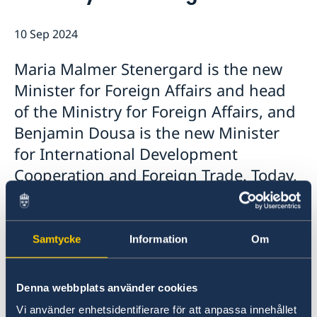
10 Sep 2024
Maria Malmer Stenergard is the new
Minister for Foreign Affairs and head
of the Ministry for Foreign Affairs, and
Benjamin Dousa is the new Minister
for International Development
Cooperation and Foreign Trade. Today,
Prime Minister Ulf Kristersson
presented the Statement of
Government Policy in the Riksdag and
Samtycke
Information
Om
announced the Government’s new
ministers.
Denna webbplats använder cookies
Vi använder enhetsidentifierare för att anpassa innehållet
Today, Tuesday 10 September and in