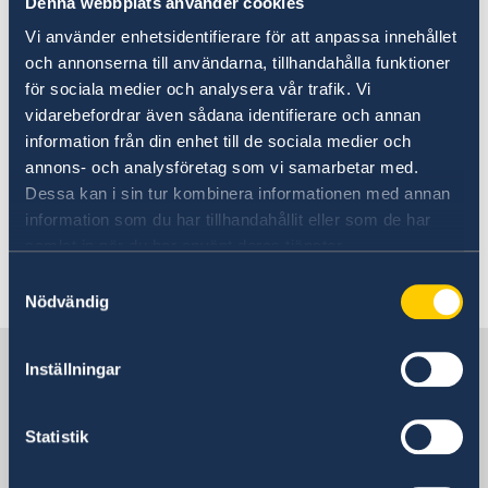
Denna webbplats använder cookies
Sweden
Studying in Sweden
Working in Sweden
Vi använder enhetsidentifierare för att anpassa innehållet
Moving to someone in Sweden
och annonserna till användarna, tillhandahålla funktioner
If you want to move to Sweden to live with your
GDPR request
för sociala medier och analysera vår trafik. Vi
family or a close relative, you need a residence
Business and trade with Sweden
vidarebefordrar även sådana identifierare och annan
permit.
information från din enhet till de sociala medier och
annons- och analysföretag som vi samarbetar med.
Dessa kan i sin tur kombinera informationen med annan
More information is available at
information som du har tillhandahållit eller som de har
moving to someone in Sweden.
samlat in när du har använt deras tjänster.
Last updated 14 Apr 2026, 12.07 PM
Samtyckesval
Nödvändig
Sweden in Timor-Leste
Inställningar
Sweden's mission
Statistik