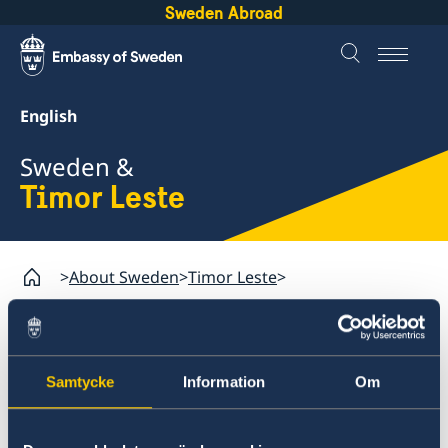
Sweden Abroad
English
Sweden &
Timor Leste
About Sweden
Timor Leste
Going to Sweden?
Moving to someone in Sweden
Timor Leste
Samtycke
Information
Om
Going to Sweden?
Moving to someone in
Visiting Sweden