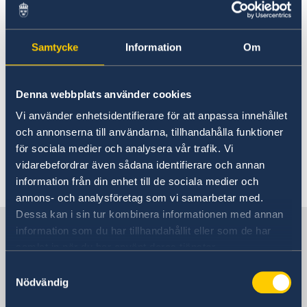
Migration Department
Bring a pet to Sweden
Contact and opening hours
For EU citizens
Samtycke
Information
Om
For Non-EU-Citizens
The rules on importing dogs, cats and
Moving back to Sweden
ferrets are intended to prevent the
Bring a pet to Sweden
Denna webbplats använder cookies
spread of rabies in Sweden. The rules
Vi använder enhetsidentifierare för att anpassa innehållet
are set by the European Union.
och annonserna till användarna, tillhandahålla funktioner
för sociala medier och analysera vår trafik. Vi
More about bringing animals to Sweden on the
vidarebefordrar även sådana identifierare och annan
Swedish Board of Agriculture's web site
.
information från din enhet till de sociala medier och
annons- och analysföretag som vi samarbetar med.
Dessa kan i sin tur kombinera informationen med annan
Sweden in France
information som du har tillhandahållit eller som de har
samlat in när du har använt deras tjänster.
Samtyckesval
Sweden's mission
Nödvändig