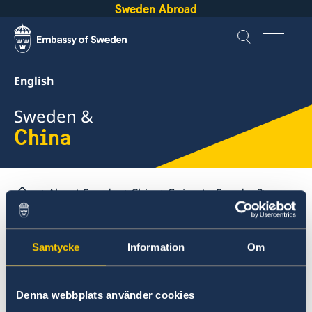
Sweden Abroad
English
Sweden &
China
About Sweden
China
Going to Sweden?
How to collect your residence permit card
Samtycke
Information
Om
China
Business and trade with Sweden
How to collect your
Denna webbplats använder cookies
Trade obstacles
Going to Sweden?