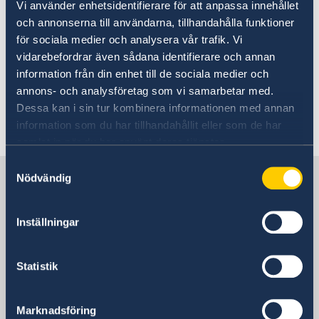
Vi använder enhetsidentifierare för att anpassa innehållet
residence permit card
Trade and Promotion
Visiting Sweden
och annonserna till användarna, tillhandahålla funktioner
Trade between Sweden and China
för sociala medier och analysera vår trafik. Vi
Medical travel insurance
Visit for longer than 90 days - Visitor's Permit & D-
Please refer to the information available
vidarebefordrar även sådana identifierare och annan
Appeals
visa
regarding
the Embassy of Sweden in Beijing
, or
Studying in Sweden
information från din enhet till de sociala medier och
the Consulate-General of Sweden in Shanghai
.
Working in Sweden
annons- och analysföretag som vi samarbetar med.
Moving to someone in Sweden
Dessa kan i sin tur kombinera informationen med annan
Visa for ADS-groups
Last updated 06 Jan 2022, 1.21 PM
information som du har tillhandahållit eller som de har
Fees
samlat in när du har använt deras tjänster.
Processing of personal data
Samtyckesval
EU Citizen Family Members
Sweden in China
Nödvändig
How to collect your residence permit card
Inställningar
Representation
Statistik
China, Beijing
China, Shanghai
Marknadsföring