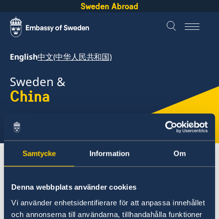
Sweden Abroad
English
中文(中华人民共和国)
Sweden &
China
Select
here
Samtycke
Information
Om
About Sweden
China
Going to Sweden?
Denna webbplats använder cookies
China
Vi använder enhetsidentifierare för att anpassa innehållet
Business and trade with Sweden
och annonserna till användarna, tillhandahålla funktioner