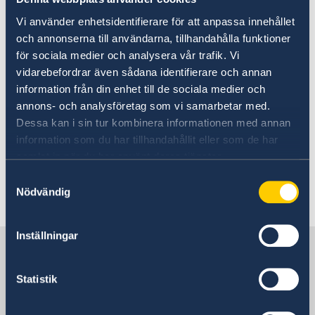
Going to Sweden?
Working in Sweden
Vi använder enhetsidentifierare för att anpassa innehållet
Visiting Sweden
och annonserna till användarna, tillhandahålla funktioner
Moving to someone in Sweden
för sociala medier och analysera vår trafik. Vi
The Embassy of Sweden in Yerevan
Apply for a residence permit
Working in Sweden
vidarebefordrar även sådana identifierare och annan
does not process applications for work
Studying in Sweden
information från din enhet till de sociala medier och
Swedish customs regulations
permits.
annons- och analysföretag som vi samarbetar med.
Development and aid
Dessa kan i sin tur kombinera informationen med annan
Armenian citizens can apply for a work permit
information som du har tillhandahållit eller som de har
samlat in när du har använt deras tjänster.
at
the Embassy of Sweden in Moscow
. The
Embassy of Sweden in Yerevan does not receive
Samtyckesval
Nödvändig
or process any applications for work permits.
Inställningar
Sweden in Armenia
Statistik
Sweden's embassy