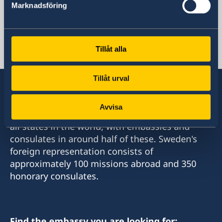
Marknadsföring
Armenia, Yerevan
Tillåt alla
Swedish consulates
Tillåt urval
Avvisa
Sweden has diplomatic relations with almost
all states in the world, with embassies and
consulates in around half of these. Sweden's
foreign representation consists of
approximately 100 missions abroad and 350
honorary consulates.
Find the embassy you are looking for: