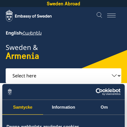
Sweden Abroad
English
Հայերեն
Sweden &
Armenia
Select
here
About Sweden
Armenia
Going to Sweden?
Working in Sweden
Samtycke
Information
Om
Armenia
Denna webbplats använder cookies