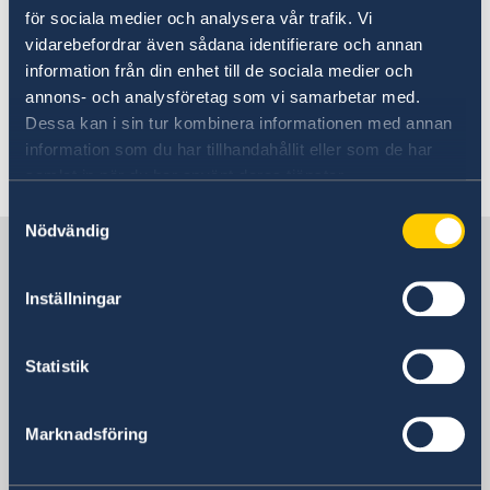
Going to Sweden
för sociala medier och analysera vår trafik. Vi
Visiting Sweden
Development and aid
vidarebefordrar även sådana identifierare och annan
Moving to someone in Sweden
Here you will find more information
information från din enhet till de sociala medier och
Apply for a residence permit
Working in Sweden
annons- och analysföretag som vi samarbetar med.
about visas to Sweden, moving or
Studying in Sweden
Dessa kan i sin tur kombinera informationen med annan
Swedish customs regulations
travelling to Sweden, and working and
information som du har tillhandahållit eller som de har
studying in Sweden.
samlat in när du har använt deras tjänster.
Samtyckesval
Nödvändig
Sweden in Armenia
Inställningar
Sweden's embassy
Statistik
Armenia, Yerevan
Marknadsföring
Swedish consulates