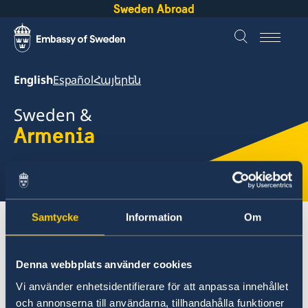
Sweden Abroad
English
Español
Հայերեն
Sweden &
Armenia
Select
here
Samtycke
Information
Om
About Sweden
Armenia
Going to Sweden?
Denna webbplats använder cookies
Armenia
Vi använder enhetsidentifierare för att anpassa innehållet
Going to Sweden?
och annonserna till användarna, tillhandahålla funktioner