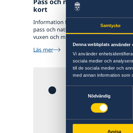
Pass och nationellt ID-
Dahls
kort
Sam
Information för ansökan om
Samtycke
Infor
pass och nationellt ID-kort för
handl
vuxen och minderårig
ansö
Denna webbplats använder 
Läs mer
samo
Vi använder enhetsidentifierar
sociala medier och analysera 
Läs m
till de sociala medier och a
Krisen i Mel
med annan information som du 
Samtyckesval
Minskad tillgång t
Nödvändig
som mindre störni
flygresor utomla
varsel som till e
öka. Det är därfö
Avvisa