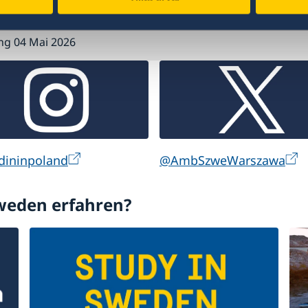
 och tid, för att kunna hantera dessa osäkerheter i fl
ung 04 Mai 2026
ininpoland
@AmbSzweWarszawa
weden erfahren?