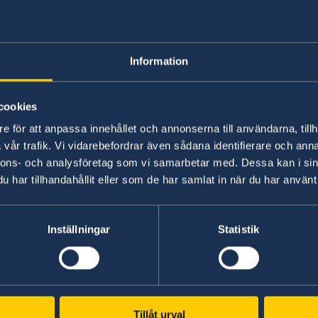
trand/imagebank.sweden.se
Walström/imagebank.sw
ordningsnummer
Levnadsintyg
Information
mation om vilka
Information om levnadsi
ingar som behövs vid
Läs mer här
kan om
cookies
rdningsnummer
e för att anpassa innehållet och annonserna till användarna, tillh
vår trafik. Vi vidarebefordrar även sådana identifierare och anna
er
nnons- och analysföretag som vi samarbetar med. Dessa kan i sin
lanöstern påverkar flygtrafiken
har tillhandahållit eller som de har samlat in när du har använt 
ill flygbränsle till följd av krisen i Mellanöstern leder
Inställningar
Statistik
ngar i flygtrafiken. Det är därför viktigt att hålla si
nds, särskilt utanför EU. Förutsättningarna kan ändr
xempel att flyg kan ställas in, dirigeras om och biljett
r angeläget att varje resenär har goda marginaler vid
Tillåt urval