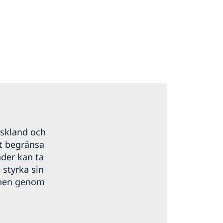
yskland och
att begränsa
nder kan ta
 styrka sin
ionen genom