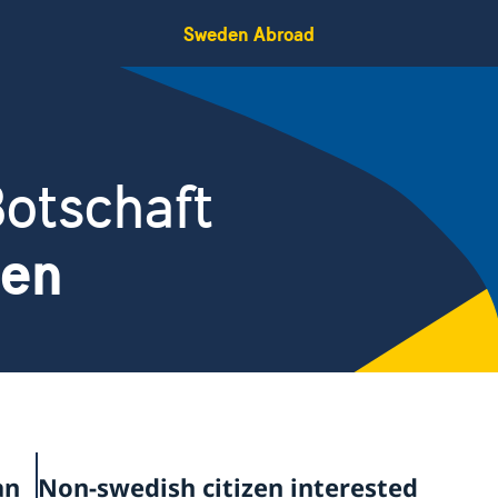
Sweden Abroad
otschaft
len
an
Non-swedish citizen interested