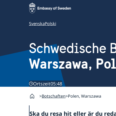
Svenska
Polski
Schwedische B
Warszawa, Po
Ortszeit
05:48
Botschaften
Polen, Warszawa
Ska du resa hit eller är du red