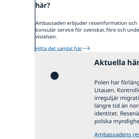
här?
Ambassaden erbjuder reseinformation och
konsulär service för svenskar, före och und
vistelsen.
Hitta det samlat här
Aktuella hä
Polen har förläng
Litauen. Kontroll
irreguljär migra
längre tid än no
identitet. Resen
polska myndighe
Ambassadens re