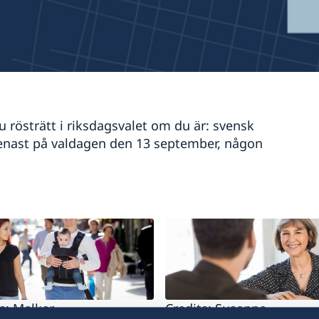
 rösträtt i riksdagsvalet om du är: svensk
r senast på valdagen den 13 september, någon
s: Melker
Credits: Susanne