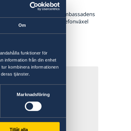
Öppettider
eden.se
Information om ambassadens
öppettider och telefonväxel
Om
ntyg
Läs mer här
andahålla funktioner för
n information från din enhet
 tur kombinera informationen
deras tjänster.
 till såväl större
Marknadsföring
g informerad vid
as med kort
priser plötsligt
 flygresor, både
Tillåt alla