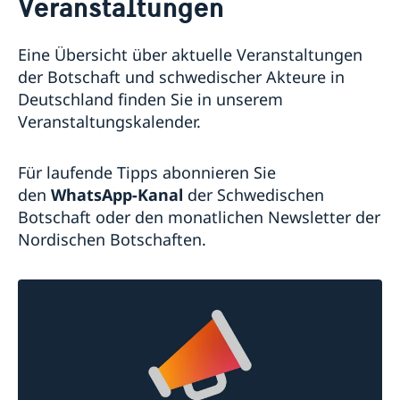
Veranstaltungen
Geänderte Öffnungszeiten
Wahl 2026
Veranstaltungen
Eine Übersicht über aktuelle Veranstaltungen
Stellenanzeigen der Botschaft
der Botschaft und schwedischer Akteure in
Deutschland finden Sie in unserem
Kontakt & Öffnungszeiten
Veranstaltungskalender.
Unsere Konsulate
Über uns
Ansprechpartner für die Medien
Die Schwedische Botschaft: Das Gebäude
Schweden in Deutschland
Soziale Medien und Newsletter
Für laufende Tipps abonnieren Sie
Die Botschafterin
Business Sweden
den
WhatsApp-Kanal
der Schwedischen
Schwedische Handelskammer und Unternehmen
Botschaft oder den monatlichen Newsletter der
AllBright Stiftung
Nordischen Botschaften.
Freundschaftsvereine
Sonstige Vereine
Schwedische Kirchen
Lektorate für Schwedisch in Deutschland
Partnerstädte
Schulen
Schwedisch einkaufen
Deutschland in Schweden