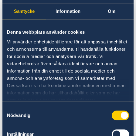
Samtycke
Information
Om
05 Juni 2026
05.06.-15.11.2026
Denna webbplats använder cookies
Gruppenausstellung
Vi använder enhetsidentifierare för att anpassa innehållet
ROOMS/STAGES mit Werken von
och annonserna till användarna, tillhandahålla funktioner
för sociala medier och analysera vår trafik. Vi
Julia Peirone
vidarebefordrar även sådana identifierare och annan
30 Mai 2026
information från din enhet till de sociala medier och
annons- och analysföretag som vi samarbetar med.
30.05.-28.08.2026 ROYAL
Dessa kan i sin tur kombinera informationen med annan
REPUBLIC auf Sommertour
information som du har tillhandahållit eller som de har
samlat in när du har använt deras tjänster.
09 Mai 2026
Samtyckesval
Nödvändig
09.05.-25.07.2026 Schweden beim
Europäischen Kultursommer in
Inställningar