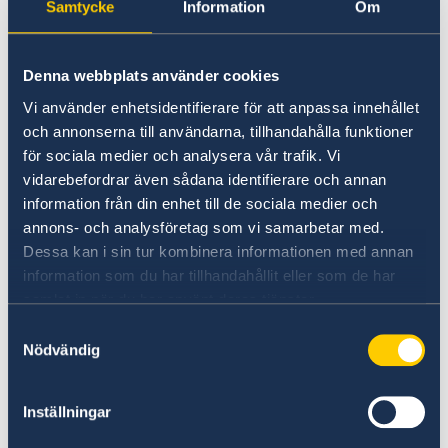
Samtycke
Information
Om
09 Aug. 2026
Denna webbplats använder cookies
09.-16.08.2026 Grind Art Club und
Vi använder enhetsidentifierare för att anpassa innehållet
Collective Rage beim berlin
och annonserna till användarna, tillhandahålla funktioner
för sociala medier och analysera vår trafik. Vi
circus festival
vidarebefordrar även sådana identifierare och annan
06 Aug. 2026
information från din enhet till de sociala medier och
annons- och analysföretag som vi samarbetar med.
Deutschlandkonzerte mit Deki
Dessa kan i sin tur kombinera informationen med annan
Alem
information som du har tillhandahållit eller som de har
samlat in när du har använt deras tjänster.
23 Juli 2026
Samtyckesval
Nödvändig
23.+25.07.2026 RUSALKA mit
Malin Byström
Inställningar
18 Juli 2026