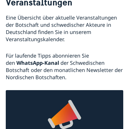
Veranstaltungen
Geänderte Öffnungszeiten
Wahl 2026
Veranstaltungen
Eine Übersicht über aktuelle Veranstaltungen
Stellenanzeigen der Botschaft
der Botschaft und schwedischer Akteure in
Deutschland finden Sie in unserem
Kontakt & Öffnungszeiten
Veranstaltungskalender.
Unsere Konsulate
Über uns
Ansprechpartner für die Medien
Die Schwedische Botschaft: Das Gebäude
Schweden in Deutschland
Soziale Medien und Newsletter
Für laufende Tipps abonnieren Sie
Die Botschafterin
Business Sweden
den
WhatsApp-Kanal
der Schwedischen
Schwedische Handelskammer und Unternehmen
Botschaft oder den monatlichen Newsletter der
AllBright Stiftung
Nordischen Botschaften.
Freundschaftsvereine
Sonstige Vereine
Schwedische Kirchen
Lektorate für Schwedisch in Deutschland
Partnerstädte
Schulen
Schwedisch einkaufen
Deutschland in Schweden