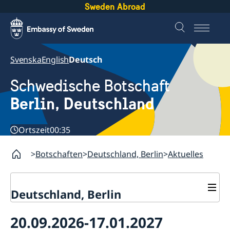
Sweden Abroad
Svenska
English
Deutsch
Schwedische Botschaft
Berlin, Deutschland
Ortszeit
00:35
Botschaften
Deutschland, Berlin
Aktuelles
Deutschland, Berlin
Aktuelles
20.09.2026-17.01.2027
Geänderte Öffnungszeiten
Kontakt & Öffnungszeiten