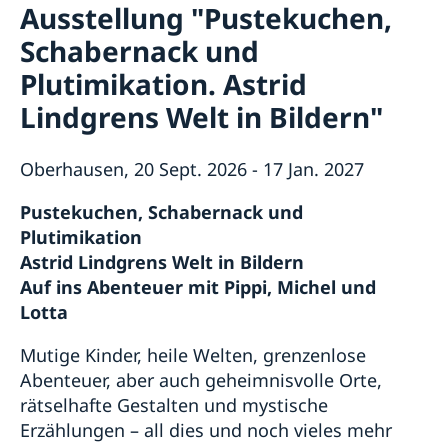
Ausstellung "Pustekuchen,
Wahl 2026
Unsere Konsulate
Über uns
Veranstaltungen
Schabernack und
Ansprechpartner für die Medien
Stellenanzeigen der Botschaft
Die Schwedische Botschaft: Das Gebäude
Schweden in Deutschland
Soziale Medien und Newsletter
Plutimikation. Astrid
Die Botschafterin
Business Sweden
Lindgrens Welt in Bildern"
Schwedische Handelskammer und Unternehmen
AllBright Stiftung
Oberhausen, 20 Sept. 2026 - 17 Jan. 2027
Freundschaftsvereine
Sonstige Vereine
Schwedische Kirchen
Pustekuchen, Schabernack und
Lektorate für Schwedisch in Deutschland
Plutimikation
Partnerstädte
Astrid Lindgrens Welt in Bildern
Schulen
Auf ins Abenteuer mit Pippi, Michel und
Schwedisch einkaufen
Lotta
Deutschland in Schweden
Mutige Kinder, heile Welten, grenzenlose
Abenteuer, aber auch geheimnisvolle Orte,
rätselhafte Gestalten und mystische
Erzählungen – all dies und noch vieles mehr