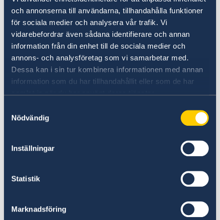
haben sich durch ihre Bilder unvergesslich in
och annonserna till användarna, tillhandahålla funktioner
unser kulturelles Gedächtnis eingeprägt.
för sociala medier och analysera vår trafik. Vi
vidarebefordrar även sådana identifierare och annan
Erstmals im deutschsprachigen Raum widmet
information från din enhet till de sociala medier och
die LUDWIGGALERIE Schloss Oberhausen der
annons- och analysföretag som vi samarbetar med.
Autorin und ihren Illustrator*innen eine
Dessa kan i sin tur kombinera informationen med annan
umfangreiche Schau. Hier trifft
information som du har tillhandahållit eller som de har
Kindheitsnostalgie auf Kunstgeschichte, hier
samlat in när du har använt deras tjänster.
lässt sich Lindgrens Welt entdecken und
Samtyckesval
erleben. Zeit für Bullerbü in Oberhausen!
Nödvändig
Eröffnung: 19. September 2026, 19 Uhr
Inställningar
LUDWIGGALERIE Schloß Oberhausen
Konrad-Adenauer-Allee 46
Statistik
46049 Oberhausen
Pustekuchen, Schabernack und Plutimikation -
Marknadsföring
LUDWIGGALERIE Schloss Oberhausen