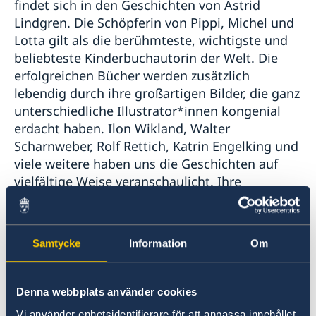
findet sich in den Geschichten von Astrid
Lindgren. Die Schöpferin von Pippi, Michel und
Lotta gilt als die berühmteste, wichtigste und
beliebteste Kinderbuchautorin der Welt. Die
erfolgreichen Bücher werden zusätzlich
lebendig durch ihre großartigen Bilder, die ganz
unterschiedliche Illustrator*innen kongenial
erdacht haben. Ilon Wikland, Walter
Scharnweber, Rolf Rettich, Katrin Engelking und
viele weitere haben uns die Geschichten auf
vielfältige Weise veranschaulicht. Ihre
Techniken reichen von Tuschezeichnungen über
farbenfrohe Aquarell- und Acrylmalereien bis
hin zur Collage. Das Aussehen von Madita,
Samtycke
Information
Om
Karlsson vom Dach und Ronja Räubertochter,
aber auch viele der weniger bekannten
Erzählungen gehen auf ihre große künstlerische
Denna webbplats använder cookies
Qualität zurück. Die Figuren Astrid Lindgrens
Vi använder enhetsidentifierare för att anpassa innehållet