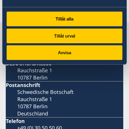
Letzte Aktualisierung 08 Juli 2026, 11.15
Tillåt alla
Schweden in Deutschland
Tillåt urval
Schwedische Botschaft
Avvisa
BESUCHSADRESSE
Rauchstraße 1
10787 Berlin
Postanschrift
Schwedische Botschaft
Rauchstraße 1
10787 Berlin
Deutschland
Telefon
+49 (0) 30 50 50 60