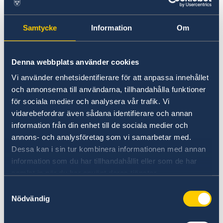
Nu kan du brevrösta från utlandet!
Samtycke
Information
Om
Möchten Sie mehr über Schweden
erfahren?
Denna webbplats använder cookies
Vi använder enhetsidentifierare för att anpassa innehållet
och annonserna till användarna, tillhandahålla funktioner
för sociala medier och analysera vår trafik. Vi
vidarebefordrar även sådana identifierare och annan
information från din enhet till de sociala medier och
annons- och analysföretag som vi samarbetar med.
Dessa kan i sin tur kombinera informationen med annan
information som du har tillhandahållit eller som de har
samlat in när du har använt deras tjänster.
Geschäftspartnerschaften mit
Samtyckesval
Schweden
Nödvändig
Hier finden Sie umfassende Informationen zu