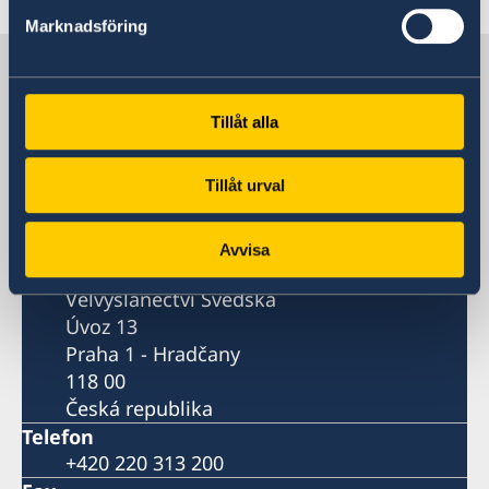
Marknadsföring
Švédsko v Česku
Tillåt alla
Velvyslanectví Švédska
Tillåt urval
Navštivte nás
Úvoz 13
Praha 1, Hradčany
Avvisa
Poštovní adresa
Velvyslanectví Švédska
Úvoz 13
Praha 1 - Hradčany
118 00
Česká republika
Telefon
+420 220 313 200