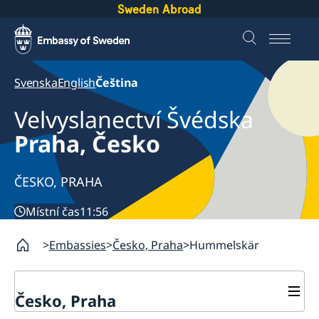
Sweden Abroad
Svenska
English
Čeština
Velvyslanectví Švédska
Praha, Česko
ČESKO, PRAHA
Místní čas
11:56
Embassies
Česko, Praha
Hummelskär
Česko, Praha