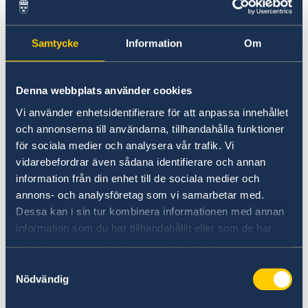
E-posta:
ambassaden.ankara@gov.se
Büyükelçiliğimize tüm gün boyunca yoğun bir
Samtycke
Information
Om
şekilde telefon geldiğinden dolayı sizin çağrınız
yanıtsız kalmış olabilir. Bundan dolayı sizden
özür diliyoruz ve ancak alternatif olarak
Denna webbplats använder cookies
büyükelçiliğimize
Vi använder enhetsidentifierare för att anpassa innehållet
ambassaden.ankara@gov.se
e-posta
och annonserna till användarna, tillhandahålla funktioner
adresinden ulaşmanızı öneriyoruz.
för sociala medier och analysera vår trafik. Vi
vidarebefordrar även sådana identifierare och annan
2026 yılında büyükelçiliğimizin kapalı olacağı
information från din enhet till de sociala medier och
günler aşağıdaki gibidir:
annons- och analysföretag som vi samarbetar med.
Dessa kan i sin tur kombinera informationen med annan
January 1
information som du har tillhandahållit eller som de har
New Years´s Day
samlat in när du har använt deras tjänster.
Mars 20
Samtyckesval
Nödvändig
Ramadan Bayram