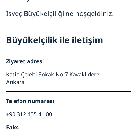
İsveç şirketlerini bu şekilde destekliyoruz
İsveç Büyükelçiliği'ne hoşgeldiniz.
Biz İsveç şirketleri için bir kaynağız
Güncel
Team Sweden
Haberler
Size Nasıl Destek Olabiliriz
Türkiye’deki İsveç Şirketleri
İsveç Sağlık ve Sosyal İşler Bakanı Lena Hallengren
Büyükelçilik ile iletişim
Ticaret Engellerini Bildirin
tarafından Dünya Sağlık Örgütü’nün 23 Nisan tarihli
brifinginde yapılan konuşma
Ziyaret adresi
Katip Çelebi Sokak No:7 Kavaklıdere
Ankara
Telefon numarası
+90 312 455 41 00
Faks