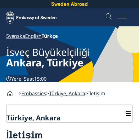
Sweden Abroad
Svenska
English
Türkçe
İsveç Büyükelçiliği
Ankara, Türkiye
Yerel Saat
15:00
Embassies
Türkiye, Ankara
İletişim
Türkiye, Ankara
İletişim
İletişim
Hakkımızda