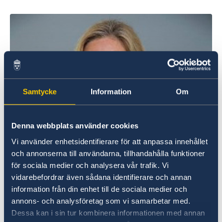
İsveç şirketlerini bu şekilde destekliyoruz
Biz İsveç şirketleri için bir kaynağız
Güncel
Team Sweden
Haberler
Size Nasıl Destek Olabiliriz
Türkiye’deki İsveç Şirketleri
İsveç Sağlık ve Sosyal İşler Bakanı Lena Hallengren
Ticaret Engellerini Bildirin
tarafından Dünya Sağlık Örgütü’nün 23 Nisan tarihli
brifinginde yapılan konuşma
Samtycke
Information
Om
Denna webbplats använder cookies
Vi använder enhetsidentifierare för att anpassa innehållet
och annonserna till användarna, tillhandahålla funktioner
för sociala medier och analysera vår trafik. Vi
vidarebefordrar även sådana identifierare och annan
information från din enhet till de sociala medier och
annons- och analysföretag som vi samarbetar med.
Dessa kan i sin tur kombinera informationen med annan