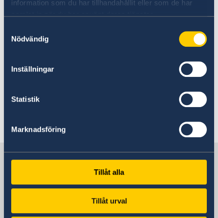
information som du har tillhandahållit eller som de har
samlat in när du har använt deras tjänster.
Samtyckesval
Nödvändig
Inställningar
Statistik
Malena Mård
Büyükelçi
Marknadsföring
Türkiye’deki İsveç
Tillåt alla
İsveç Büyükelçiliği
Tillåt urval
Ziyaret adresi