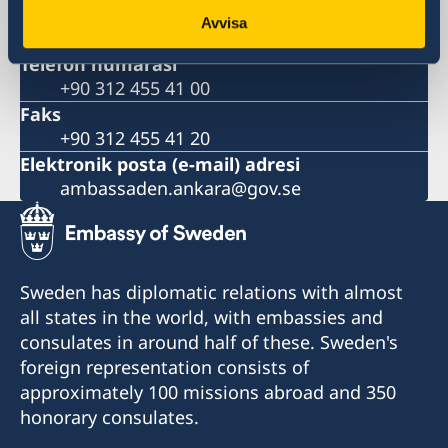
Katip Çelebi Sokak No:7 Kavaklıdere
Avvisa
Ankara
Telefon numarası
+90 312 455 41 00
Faks
+90 312 455 41 20
Elektronik posta (e-mail) adresi
ambassaden.ankara@gov.se
Sweden has diplomatic relations with almost
all states in the world, with embassies and
consulates in around half of these. Sweden's
foreign representation consists of
approximately 100 missions abroad and 350
honorary consulates.