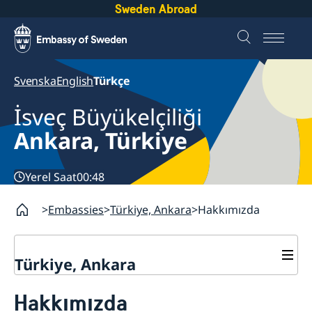
Sweden Abroad
Svenska
English
Türkçe
İsveç Büyükelçiliği
Ankara, Türkiye
Yerel Saat
00:48
Embassies
Türkiye, Ankara
Hakkımızda
Türkiye, Ankara
İletişim
Hakkımızda
Hakkımızda