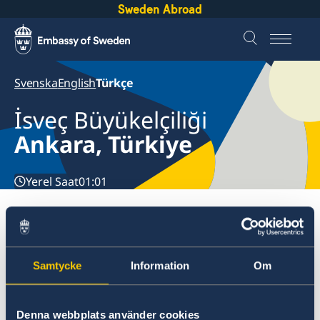
Sweden Abroad
Svenska
English
Türkçe
İsveç Büyükelçiliği
Ankara, Türkiye
Yerel Saat
01:01
Embassies
Türkiye, Ankara
Güncel
Haberler
Samtycke
Information
Om
Türkiye, Ankara
İletişim
Embassy is closed 1 May
Hakkımızda
Denna webbplats använder cookies