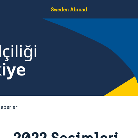
Sweden Abroad
çiliği
iye
aberler
2022 Seçimleri