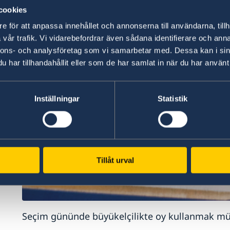
cookies
e för att anpassa innehållet och annonserna till användarna, tillh
vår trafik. Vi vidarebefordrar även sådana identifierare och anna
nnons- och analysföretag som vi samarbetar med. Dessa kan i sin
har tillhandahållit eller som de har samlat in när du har använt 
Inställningar
Statistik
Tillåt urval
Seçim gününde büyükelçilikte oy kullanmak m