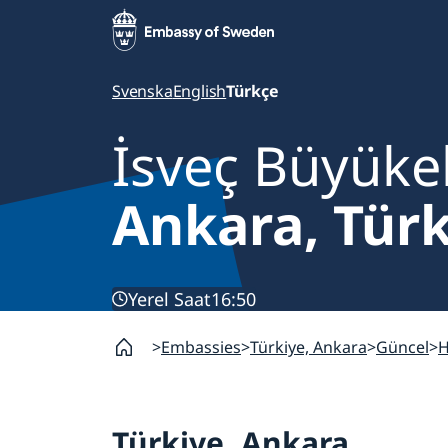
Svenska
English
Türkçe
İsveç Büyükel
Ankara, Türk
Yerel Saat
16:50
Embassies
Türkiye, Ankara
Güncel
H
Türkiye, Ankara