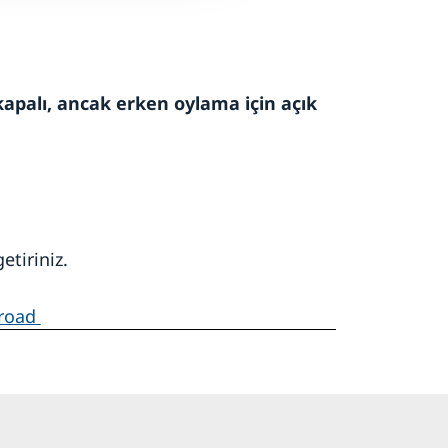
kapalı, ancak erken oylama için açık
etiriniz.
broad