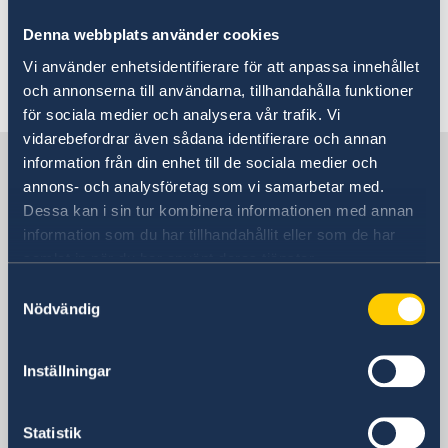
Randevu alın
Vize ve Göç iletişim bilgileri
Denna webbplats använder cookies
Randevu alın
Randevu almak için randevu talep formunu
Hakkımızda
Vi använder enhetsidentifierare för att anpassa innehållet
doldurunuz.
och annonserna till användarna, tillhandahålla funktioner
Başkonsolos
Güncel
för sociala medier och analysera vår trafik. Vi
GDPR
vidarebefordrar även sådana identifierare och annan
Türkiye’deki İsveç
information från din enhet till de sociala medier och
annons- och analysföretag som vi samarbetar med.
Dessa kan i sin tur kombinera informationen med annan
İsveç Başkonsolosluğu
information som du har tillhandahållit eller som de har
samlat in när du har använt deras tjänster.
Ziyaret adresi
Samtyckesval
Istiklal Caddesi 247, Batı girişi (İsveç
Nödvändig
Başkonsolosluğu ve İsveç Araştırma
Enstitüsü)
Şah Kulu Bostanı Sk, Güney girişi (Vize,
Inställningar
göç, konsolosluk işlemleri ve genel
sorular)
Statistik