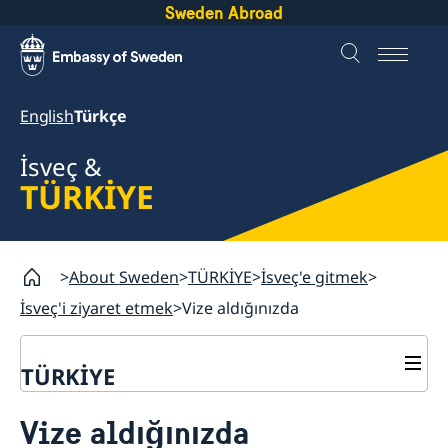
Sweden Abroad
English
Türkçe
İsveç &
TÜRKİYE
About Sweden
TÜRKİYE
İsveç'e gitmek
İsveç'i ziyaret etmek
Vize aldığınızda
TÜRKİYE
İsveç'e gitmek
Vize aldığınızda
İsveç'i ziyaret etmek