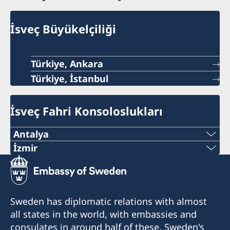
İsveç Büyükelçiliği
Türkiye, Ankara
Türkiye, İstanbul
İsveç Fahri Konsoloslukları
Antalya
Telefon Numarası:
İzmir
İzmir Fahri Konsolosluğu şu anda hizmet
+90 546 242 42 77
vermemektedir. Sorularınız için lütfen İstanbul
E-Posta Adresi:
Başkonsolosluğu'na başvurunuz.
Sweden has diplomatic relations with almost
all states in the world, with embassies and
consulatesweden@gmail.com
consulates in around half of these. Sweden's