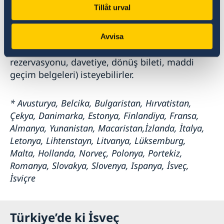
Tillåt urval
girişinizi garanti etmez. İsveç’e giriş için gerekli
şartları sağlayıp sağlamadığınıza Schengen
bölgesindeki sınır polisi karar vermektedir ve
Avvisa
sınırda sizden bazı bilgiler/belgeler (otel
rezervasyonu, davetiye, dönüş bileti, maddi
geçim belgeleri) isteyebilirler.
* Avusturya, Belcika, Bulgaristan, Hırvatistan,
Çekya, Danimarka, Estonya, Finlandiya, Fransa,
Almanya, Yunanistan, Macaristan,İzlanda, İtalya,
Letonya, Lihtenstayn, Litvanya, Lüksemburg,
Malta, Hollanda, Norveç, Polonya, Portekiz,
Romanya, Slovakya, Slovenya, Ispanya, İsveç,
İsviçre
Türkiye’de ki İsveç