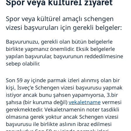
Spor veya kültürel ziyaret
İsveç'i ziyaret etmek
Sahte internet siteleri ile ilgili uyarı
Spor veya kültürel amaçlı schengen
Temel Bilgiler
vizesi başvuruları için gerekli belgeler:
Nereden başvuru yapılır?
Nasıl başvuru yapılır?
Başvurunuzu, gerekli olan bütün belgelerle
Gerekli Evraklar
birlikte yapmanız önemlidir. Eksik belgelerle
Akraba / arkadaş ziyareti
yapılan başvurular, başvurunun reddedilmesine
Ticari amaçlı ziyaret / iş ziyareti / konferans
Turistik seyahat
sebep olabilir.
Spor veya kültürel ziyaret
Eğitim
Son 59 ay içinde parmak izleri alınmış olan bir
Tıbbi Tedavi
kişi, İsveç'e Schengen vizesi başvurusu yapmak
AB/AEA Vatandaşlarının Aile Bireyleri
istiyor ancak bunu şahsen yapamıyorsa, 3.bir
Seyahat ve sağlık sigortası
90 günden uzun süre ziyaret
şahısa (bir kuruma değil)
vekaletname
vermesi
Başvuru ücretleri
gerekmektedir. Vekaletnamenin noter tasdikli
Vize aldığınızda
olmasına gerek yoktur ancak Schengen vizesi
İtirazlar
başvurusu ile birlikte aslının ibraz edilmesi
Cascade Kuralı