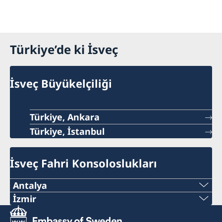
Türkiye’de ki İsveç
İsveç Büyükelçiliği
Türkiye, Ankara
Türkiye, İstanbul
İsveç Fahri Konsoloslukları
Antalya
Telefon Numarası:
İzmir
İzmir Fahri Konsolosluğu şu anda hizmet
+90 546 242 42 77