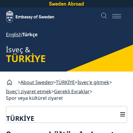
Sweden Abroad
English
Türkçe
İsveç &
TÜRKİYE
About Sweden
TÜRKİYE
İsveç'e gitmek
İsveç'i ziyaret etmek
Gerekli Evraklar
Spor veya kültürel ziyaret
TÜRKİYE
İsveç'e gitmek