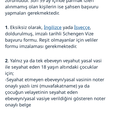
zorunludur. Son 59 ay içinde parmak izleri
Kişisel verilerin işlenmesi
alınmamış olan kişilerin ise şahsen başvuru
Giriş/Çıkış Sistemi (EES)
yapmaları gerekmektedir.
Sıkça Sorulan Sorular
İsveç'te çalışmak ve yaşamak (aile birleşimi)
1
. Eksiksiz olarak,
İngilizce
yada
İsveççe
,
Nasıl başvuru yapılır?
İsveç'te çalışmak
doldurulmuş, imzalı tarihli Schengen Vize
Sahte internet siteleri ile ilgili uyarı
Genel Bilgi
İsveç'te eğitim
İsveç'te yakın aile bireyine gitmek için oturum
başvuru formu. Reşit olmayanlar için veliler
Nasıl başvuru yapılır?
başvurusu
Genel Bilgi
formu imzalaması gerekmektedir.
İsveç'le Ticaret ve İş ilişkileri
Gerekli Belgeler
İşlemler nereden yapılır?
Nasıl başvuru yapılır?
Ücretler
İsveç ile Ticaret
Türkiye-İsveç İşbirliği
Ücretler
Gerekli Belgeler
İşlemler nereden yapılır?
2
. Yalnız ya da tek ebeveyn veyahut yasal vasi
Randevu alın
Ücretler
Türkiye-İsveç İşbirliği Birimi
Randevu alın
ile seyahat eden 18 yaşın altındaki çocuklar
Gerekli evraklar
İşlemler nereden yapılır?
Sıkça sorulan sorular
Sıkça sorulan sorular
için;
İsveççe öğrenmek
Sıkça sorulan sorular
-Seyahat etmeyen ebeveyn/yasal vasinin noter
onaylı yazılı izni (muvafakatname) ya da
çocuğun velayetinin seyahat eden
ebeveyn/yasal vasiye verildiğini gösteren noter
onaylı belge