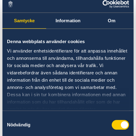
arasındaki işbirliğine ilişkin ayrıntılar
-konaklama ücretini kimin karşılayacağına
dair bilgi
Samtycke
Information
Om
-davetiyeyi imzalayan kişinin iletişim
bilgileri ve görevi
b)Türk spor kulübü veya spor
Denna webbplats använder cookies
federasyonundan destekleyici belge
Vi använder enhetsidentifierare för att anpassa innehållet
och annonserna till användarna, tillhandahålla funktioner
8
. a) Başvuru sahibi Çalışan ise;
för sociala medier och analysera vår trafik. Vi
-
İşveren tarafından yazılmış; hangi
vidarebefordrar även sådana identifierare och annan
konsolosluğa hitaben yazıldığı
information från din enhet till de sociala medier och
bellirtilmiş; çalışanın adını, pasaport
annons- och analysföretag som vi samarbetar med.
numarasını, işe başlama tarihini ve
Dessa kan i sin tur kombinera informationen med annan
şirketteki görev bilgilerini içeren; izin
information som du har tillhandahållit eller som de har
tarihlerini, ücretli ya da ücretsiz izin
samlat in när du har använt deras tjänster.
olup olmadığını belirten; işverenin iletişim
Samtyckesval
bilgilerinin, yazıyı imzalayan
Nödvändig
kişinin isim ve mevkiinin yazıldığı izin