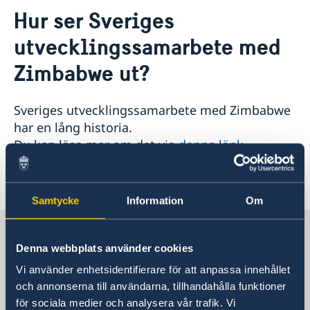
Kontakt
Hur ser Sveriges
Om oss
utvecklingssamarbete med
Ambassaden
Aktuellt
Ambassadens personal
Zimbabwe ut?
Nyheter
Lediga tjänster
Planeringsdagar 20 och 21 november
Ambassaden håller stängt den 11:e och 12:e augusti
Sveriges utvecklingssamarbete med Zimbabwe
Kolera utbrott Zimbabwe
har en lång historia.
Ambassaden stängd 23 augusti 2023.
Du kan läsa mer om det
via denna länk
.
Ambassaden stängd 7 och 10 april 2023
Ambassaden stängd 18 april 2023
Senast uppdaterad 20 juni 2018, 15.44
Ambassaden är stängd 10 och 13 april
Passmottagningen stängd 25-27 feb.
Samtycke
Information
Om
Regeringsförklaringen den 21 januari 2019
16 dagar av aktivism mot könsrelaterat våld har
Sveriges ambassad i Zimbabwe
börjat
Denna webbplats använder cookies
Vi använder enhetsidentifierare för att anpassa innehållet
SVERIGES AMBASSAD I ZIMBABWE
och annonserna till användarna, tillhandahålla funktioner
för sociala medier och analysera vår trafik. Vi
Besöksadress