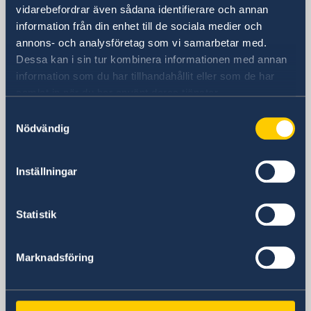
vidarebefordrar även sådana identifierare och annan
32 Aberdeen Road
information från din enhet till de sociala medier och
Avondale
annons- och analysföretag som vi samarbetar med.
Harare
Dessa kan i sin tur kombinera informationen med annan
Postadress
information som du har tillhandahållit eller som de har
Embassy of Sweden
samlat in när du har använt deras tjänster.
P.O. Box 4110
Samtyckesval
Harare
Nödvändig
Zimbabwe
Telefonnummer
+263 (0) 24 2 302 636/7 +263 (0) 24 2 302
Inställningar
637
Fax
Statistik
+263 (0) 24 2 302 236
E-postadress
ambassaden.harare@gov.se
Marknadsföring
Honorärkonsulat