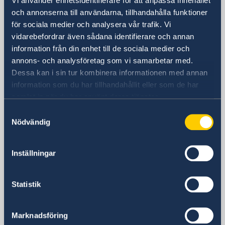
Sverige i Uzbekistan
Vi använder enhetsidentifierare för att anpassa innehållet
och annonserna till användarna, tillhandahålla funktioner
för sociala medier och analysera vår trafik. Vi
Sveriges ambassad
vidarebefordrar även sådana identifierare och annan
(Stockholmsbaserad)
information från din enhet till de sociala medier och
annons- och analysföretag som vi samarbetar med.
Besöksadress
Dessa kan i sin tur kombinera informationen med annan
De Stockholmsbaserade
information som du har tillhandahållit eller som de har
utlandsmyndigheterna har inte öppet för
samlat in när du har använt deras tjänster.
besökare. Vänligen kontakta oss via epost
Samtyckesval
eller telefon.
Nödvändig
Postadress
Utrikesdepartementet
Inställningar
Kansliet för stöd till mindre
utlandsmyndigheter (UD KSU)
103 39 STOCKHOLM
Statistik
Telefonnummer
+46 8 405 10 00
Marknadsföring
Fax