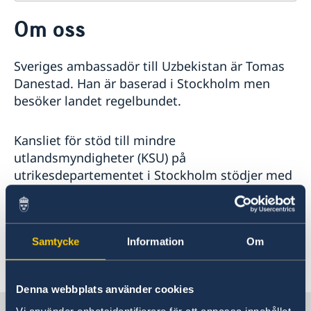
Kontakt
Om oss
Om oss
Dataskyddspolicy (GDPR)
Aktuellt
Sveriges ambassadör till Uzbekistan är Tomas
Nyheter
Danestad. Han är baserad i Stockholm men
besöker landet regelbundet.
Kansliet för stöd till mindre
utlandsmyndigheter (KSU) på
utrikesdepartementet i Stockholm stödjer med
beredning av ärenden och handläggning av
sakfrågor, se kontaktinformation längre ner på
sidan.
Samtycke
Information
Om
Senast uppdaterad 16 maj 2023, 15.03
Denna webbplats använder cookies