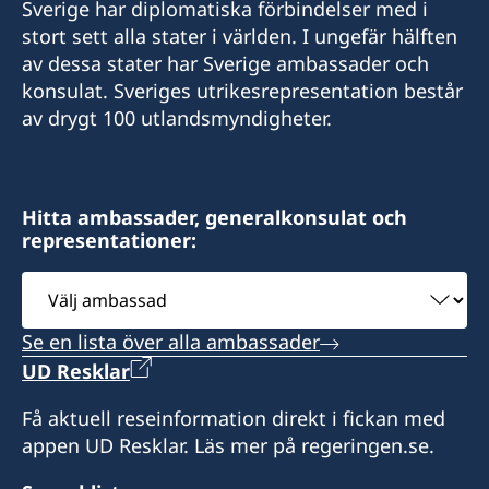
Sverige har diplomatiska förbindelser med i
Tel: +998 78 150 8595
stort sett alla stater i världen. I ungefär hälften
av dessa stater har Sverige ambassader och
Förfrågningar om möten endast via e-mail
konsulat. Sveriges utrikesrepresentation består
av drygt 100 utlandsmyndigheter.
Honorary Consul
Mr. Hugo Minderhoud
Hitta ambassader, generalkonsulat och
representationer:
Assistant
Välj
Jamilya Bazarova
ambassad
Se en lista över alla ambassader
UD Resklar
Få aktuell reseinformation direkt i fickan med
appen UD Resklar. Läs mer på regeringen.se.