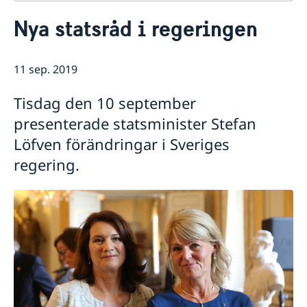
Kontakt
Nya statsråd i regeringen
Om oss
Dataskyddspolicy (GDPR)
Aktuellt
11 sep. 2019
Nyheter
Tisdag den 10 september
presenterade statsminister Stefan
Löfven förändringar i Sveriges
regering.