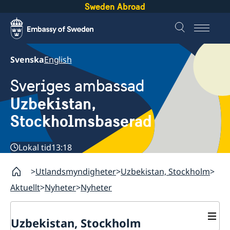
Sweden Abroad
Svenska
English
Sveriges ambassad
Uzbekistan,
Stockholmsbaserad
Lokal tid
13:18
Utlandsmyndigheter
Uzbekistan, Stockholm
Aktuellt
Nyheter
Nyheter
Uzbekistan, Stockholm