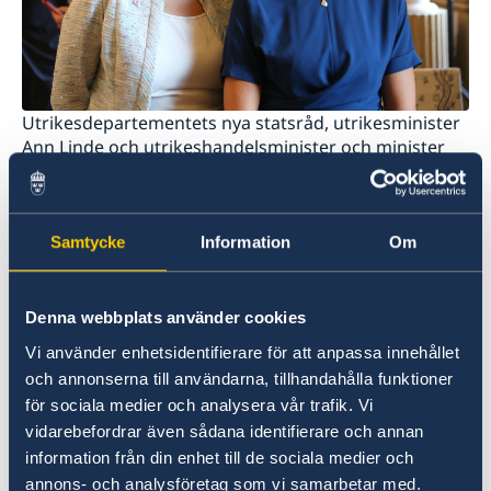
Utrikesdepartementets nya statsråd, utrikesminister
Ann Linde och utrikeshandelsminister och minister
med ansvar för nordiska frågor Anna Hallberg.
Ny utrikesminister och chef för
Samtycke
Information
Om
Utrikesdepartementet är Ann Linde.
Ny utrikeshandelsminister och minister
med ansvar för nordiska frågor är Anna
Denna webbplats använder cookies
Hallberg.
Vi använder enhetsidentifierare för att anpassa innehållet
Ny arbetsmarknadsminister och chef för
och annonserna till användarna, tillhandahålla funktioner
Arbetsmarknadsdepartementet är Eva
för sociala medier och analysera vår trafik. Vi
Nordmark.
vidarebefordrar även sådana identifierare och annan
information från din enhet till de sociala medier och
Margot Wallström och Ylva Johansson lämnar
annons- och analysföretag som vi samarbetar med.