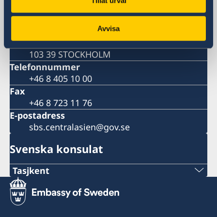
Tillåt urval
Postadress
Utrikesdepartementet
Avvisa
Kansliet för stöd till mindre
utlandsmyndigheter (UD KSU)
103 39 STOCKHOLM
Telefonnummer
+46 8 405 10 00
Fax
+46 8 723 11 76
E-postadress
sbs.centralasien@gov.se
Svenska konsulat
Tasjkent
E-postadress:
sweconsulate.tashkent@gmail.com