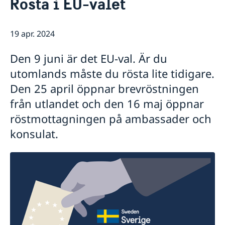
Rösta i EU-valet
Om oss
Lediga tjänster
Så stöttar vi svenska företag
Praktiktjänstgöring
19 apr. 2024
Vi är en resurs för svenska företag
Främjarverksamhet
Dataskyddspolicy (GDPR)
Team Sweden
Aktuellt
Den 9 juni är det EU-val. Är du
Så kan du få stöd
Nyheter
utomlands måste du rösta lite tidigare.
Svenska företag i USA
Besök till Vita huset
Anmäl handelshinder
Den 25 april öppnar brevröstningen
från utlandet och den 16 maj öppnar
röstmottagningen på ambassader och
konsulat.