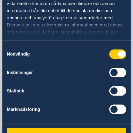
vidarebefordrar även sådana identifierare och annan
Sveriges ambassad
information från din enhet till de sociala medier och
annons- och analysföretag som vi samarbetar med.
Besöksadress
Dessa kan i sin tur kombinera informationen med annan
Embassy of Sweden
information som du har tillhandahållit eller som de har
2900 K Street, N.W.
samlat in när du har använt deras tjänster.
Washington, DC 20007
Postadress
Samtyckesval
Nödvändig
Embassy of Sweden
2900 K Street, N.W.
Washington, DC 20007
Inställningar
USA
Telefonnummer
Statistik
+1 202 467 2600
Fax
+1 202 467 2699
Marknadsföring
E-postadress
DC@gov.se
För migrationsfrågor: