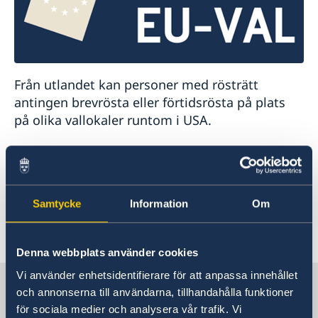
Från utlandet kan personer med rösträtt
antingen brevrösta eller förtidsrösta på plats
på olika vallokaler runtom i USA.
Information om hur du gör för att rösta finns
här
och länk till platser för röstmottagning i
USA finns
här
.
Samtycke
Information
Om
Senast uppdaterad 19 apr. 2024, 15.59
Denna webbplats använder cookies
Vi använder enhetsidentifierare för att anpassa innehållet
Sverige i USA, Washington
och annonserna till användarna, tillhandahålla funktioner
för sociala medier och analysera vår trafik. Vi