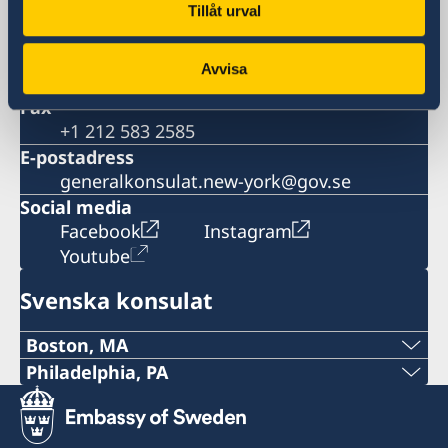
885 Second Avenue, 40th floor
Tillåt urval
New York, NY 10017
Telefonnummer
Avvisa
+1 212 583 2560
Fax
+1 212 583 2585
E-postadress
generalkonsulat.new-york@gov.se
Social media
Facebook
Instagram
Youtube
Svenska konsulat
Boston, MA
Tel:
Philadelphia, PA
Tel:
+1 617 451 3456
+1 (267) 802-1210