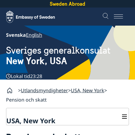
Sweden Abroad
Svenska
English
Sveriges generalkonsulat
New York, USA
Lokal tid
23:28
Utlandsmyndigheter
USA, New York
Pension och skatt
USA, New York
Kontakt