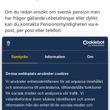
Om du redan ansökt om svensk pension men
har frågor gällande utbetalningar eller dylikt
kan du kontakta Pensionsmyndigheten via e-
post, per post eller telefon:
>
The Swedish Pensions Agency
Samtycke
Information
Om
Skatteavtalet mellan USA och Sverige finns på
IRS hemsida:
Denna webbplats använder cookies
>
The Internal Revenue Service
Vi använder enhetsidentifierare för att anpassa innehållet
och annonserna till användarna, tillhandahålla funktioner
för sociala medier och analysera vår trafik. Vi
vidarebefordrar även sådana identifierare och annan
information från din enhet till de sociala medier och