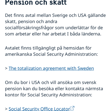
Pension och skatt
Om oss
Generalkonsuln
Så stöttar vi svenska företag
Det finns avtal mellan Sverige och USA gällande
Sveriges residens i New York
Vi är en resurs för svenska företag
Främjarverksamhet
skatt, pension och andra
Lediga tjänster
Team Sweden
Midsommar 2026
Praktiktjänstgöring
socialförsäkringsfrågor som underlättar för de
Så kan du få stöd
Nyhetsbrev
Dataskyddspolicy (GDPR)
som arbetar eller har arbetat I båda länderna.
Svenska företag i nordöstra USA
Anmäl handelshinder
Avtalet finns tillgängligt på hemsidan för
amerikanska Social Security Administration:
>
The totalization agreement with Sweden
Om du bor i USA och vill ansöka om svensk
pension kan du besöka eller kontakta närmsta
kontor för Social Security Administration:
>
Social Security Office Locator