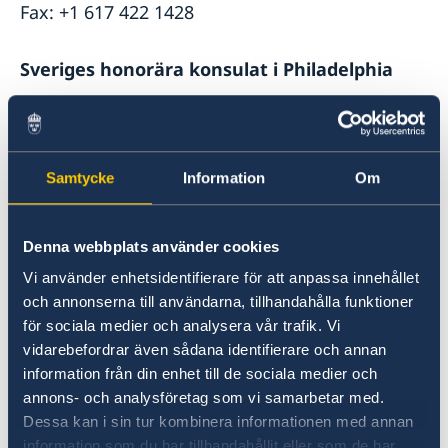
Fax: +1 617 422 1428
Sveriges honorära konsulat i Philadelphia
Consulate of Sweden
c/o World Affairs Council of Philadelphia
One Penn Center
Samtycke
Information
Om
1617 John F Kennedy Blvd., Suite 1660
Philadelphia, PA 19103
Denna webbplats använder cookies
E-post:
philadelphia@consulateofsweden.org
Vi använder enhetsidentifierare för att anpassa innehållet
Telefon: +1 (267) 802-1210
och annonserna till användarna, tillhandahålla funktioner
för sociala medier och analysera vår trafik. Vi
vidarebefordrar även sådana identifierare och annan
Kontakta respektive konsulat för aktuella
information från din enhet till de sociala medier och
öppet- och besökstider.
annons- och analysföretag som vi samarbetar med.
Dessa kan i sin tur kombinera informationen med annan
Senast uppdaterad 24 juni 2024, 16.15
information som du har tillhandahållit eller som de har