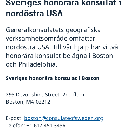
Sveriges honorära konsulat i
Om oss
nordöstra USA
Generalkonsuln
Så stöttar vi svenska företag
Sveriges residens i New York
Vi är en resurs för svenska företag
Främjarverksamhet
Lediga tjänster
Team Sweden
Generalkonsulatets geografiska
Midsommar 2026
Praktiktjänstgöring
Så kan du få stöd
Nyhetsbrev
verksamhetsområde omfattar
Dataskyddspolicy (GDPR)
Svenska företag i nordöstra USA
nordöstra USA. Till vår hjälp har vi två
Anmäl handelshinder
honorära konsulat belägna i Boston
och Philadelphia.
Sveriges honorära konsulat i Boston
295 Devonshire Street, 2nd floor
Boston, MA 02212
E-post:
boston@consulateofsweden.org
Telefon: +1 617 451 3456