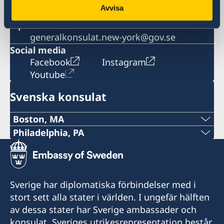
Avvisa
+1 212 583 2585
E-postadress
generalkonsulat.new-york@gov.se
Social media
Facebook
Instagram
Youtube
Svenska konsulat
Boston, MA
Tel:
Philadelphia, PA
Tel:
+1 617 451 3456
+1 (267) 802-1210
E-post:
Sverige har diplomatiska förbindelser med i
E-post:
stort sett alla stater i världen. I ungefär hälften
boston@consulateofsweden.org
av dessa stater har Sverige ambassader och
philadelphia@consulateofsweden.org
Consulate of Sweden
konsulat. Sveriges utrikesrepresentation består