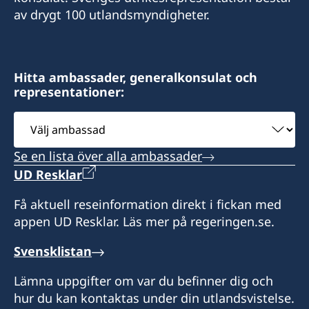
295 Devonshire Street, 2nd floor
Consulate of Sweden
av drygt 100 utlandsmyndigheter.
Boston, MA 02110
c/o World Affairs Council of Philadelphia
Phone: +1 617 451 3456
One Penn Center
Fax: +1 617 422 1428
1617 John F Kennedy Blvd., Suite 1660
Hitta ambassader, generalkonsulat och
Philadelphia, PA 19103
representationer:
Distrikt: Massachusetts, Maine, New
Hampshire, Rhode Island och Vermont.
Välj
Ring eller skicka e-post för att boka tid.
ambassad
Besök enligt överenskommelse genom
Distrikt: Pennsylvania
Se en lista över alla ambassader
tidsbokning.
UD Resklar
Få aktuell reseinformation direkt i fickan med
appen UD Resklar. Läs mer på regeringen.se.
Svensklistan
Lämna uppgifter om var du befinner dig och
hur du kan kontaktas under din utlandsvistelse.