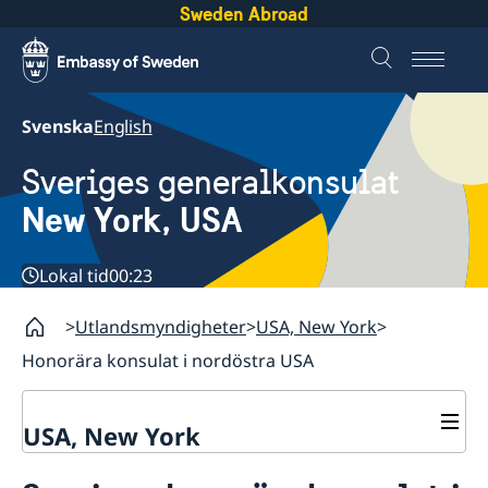
Sweden Abroad
Svenska
English
Sveriges generalkonsulat
New York, USA
Lokal tid
00:23
Utlandsmyndigheter
USA, New York
Honorära konsulat i nordöstra USA
USA, New York
Kontakt