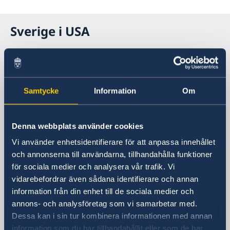
Generalkonsuln
Så stöttar vi svenska företag
Sveriges residens i New York
Vi är en resurs för svenska företag
Främjarverksamhet
Sverige i USA
Lediga tjänster
Team Sweden
Midsommar 2026
Praktiktjänstgöring
Så kan du få stöd
Nyhetsbrev
Dataskyddspolicy (GDPR)
Svenska företag i nordöstra USA
Sveriges generalkonsulat
Anmäl handelshinder
Besöksadress
Samtycke
Information
Om
One Dag Hammarskjöld Plaza, 885 Second
Avenue, vid hörnet av 47th Street på
Manhattan
Denna webbplats använder cookies
Postadress
Vi använder enhetsidentifierare för att anpassa innehållet
Consulate General of Sweden
och annonserna till användarna, tillhandahålla funktioner
One Dag Hammarskjöld Plaza
för sociala medier och analysera vår trafik. Vi
885 Second Avenue, 40th floor
vidarebefordrar även sådana identifierare och annan
New York, NY 10017
information från din enhet till de sociala medier och
Telefonnummer
annons- och analysföretag som vi samarbetar med.
+1 212 583 2560
Dessa kan i sin tur kombinera informationen med annan
Fax
information som du har tillhandahållit eller som de har