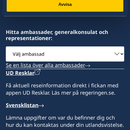
295 Devonshire Street, 2nd floor
Consulate of Sweden
Avvisa
av drygt 100 utlandsmyndigheter.
Boston, MA 02110
c/o World Affairs Council of Philadelphia
Phone: +1 617 451 3456
One Penn Center
Fax: +1 617 422 1428
1617 John F Kennedy Blvd., Suite 1660
Hitta ambassader, generalkonsulat och
Philadelphia, PA 19103
representationer:
Distrikt: Massachusetts, Maine, New
Hampshire, Rhode Island och Vermont.
Välj
Ring eller skicka e-post för att boka tid.
ambassad
Besök enligt överenskommelse genom
Distrikt: Pennsylvania
Se en lista över alla ambassader
tidsbokning.
UD Resklar
Få aktuell reseinformation direkt i fickan med
appen UD Resklar. Läs mer på regeringen.se.
Svensklistan
Lämna uppgifter om var du befinner dig och
hur du kan kontaktas under din utlandsvistelse.