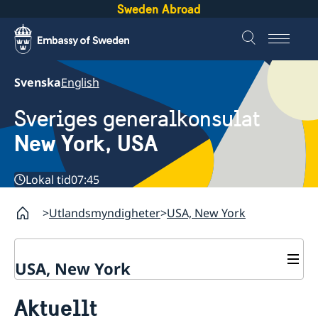
Sweden Abroad
Svenska
English
Sveriges generalkonsulat
New York, USA
Lokal tid
07:45
Utlandsmyndigheter
USA, New York
USA, New York
Kontakt
Aktuellt
Om oss