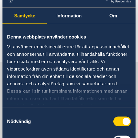
Se mer information om var och hur du kan
Samtycke
Information
Om
förtidsrösta i svenska valet i Texas (vallokaler i
Austin, Dallas & Houston eller brevrösta) på
Rösta i Texas - Sweden Abroad
Denna webbplats använder cookies
Vi använder enhetsidentifierare för att anpassa innehållet
Senast uppdaterad 08 maj 2026, 12.10
och annonserna till användarna, tillhandahålla funktioner
för sociala medier och analysera vår trafik. Vi
vidarebefordrar även sådana identifierare och annan
Sverige i USA, Houston
information från din enhet till de sociala medier och
annons- och analysföretag som vi samarbetar med.
Sveriges generalkonsulat
Dessa kan i sin tur kombinera informationen med annan
information som du har tillhandahållit eller som de har
Besöksadress
samlat in när du har använt deras tjänster.
3040 Post Oak Boulevard
Samtyckesval
Houston
Nödvändig
Besökare tas endast emot efter