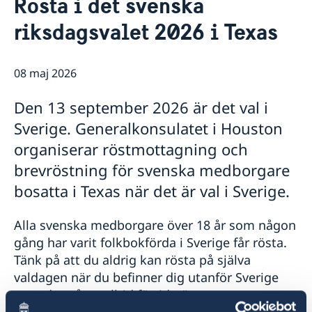
Rösta i det svenska
Om oss
riksdagsvalet 2026 i Texas
Lediga tjänster
Så stöttar vi svenska företag
Dataskyddspolicy (GDPR)
Vi är en resurs för svenska företag
Aktuellt
Team Sweden
08 maj 2026
Rösta i Texas
Främjarverksamhet
Så kan du få stöd
Kalendarium
Svenska företag i Texas
Den 13 september 2026 är det val i
Nyheter
Anmäl handelshinder
Sverige. Generalkonsulatet i Houston
organiserar röstmottagning och
brevröstning för svenska medborgare
bosatta i Texas när det är val i Sverige.
Alla svenska medborgare över 18 år som någon
gång har varit folkbokförda i Sverige får rösta.
Tänk på att du aldrig kan rösta på själva
valdagen när du befinner dig utanför Sverige
utan du måste alltid förtidsrösta.