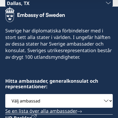
Dallas, TX
Tel:
+1 (214) 308-2590
Sverige har diplomatiska förbindelser med i
E-post:
stort sett alla stater i världen. I ungefär hälften
av dessa stater har Sverige ambassader och
dallas@consulateofsweden.org
konsulat. Sveriges utrikesrepresentation består
6301 Gaston Avenue, suite 1322, West Tower,
av drygt 100 utlandsmyndigheter.
Dallas, TX 75214
USA
Hitta ambassader, generalkonsulat och
Distrikt: Norra Texas.
representationer:
Besök via tidsbokning endast.
Välj
ambassad
Se en lista över alla ambassader
UD Resklar