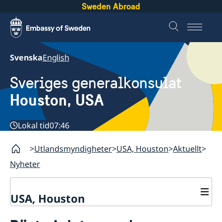
Sweden Abroad
Svenska
English
Sveriges generalkonsulat
Houston, USA
Lokal tid
07:46
Utlandsmyndigheter
USA, Houston
Aktuellt
Nyheter
USA, Houston
Kontakt & öppettider