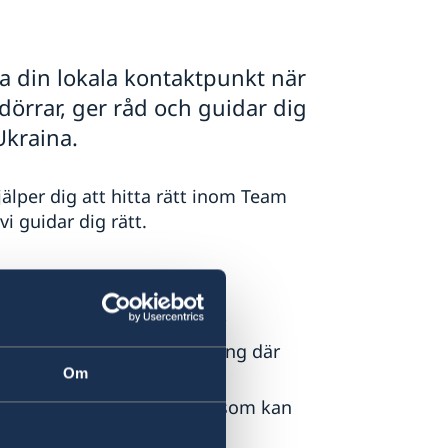
 din lokala kontaktpunkt när
dörrar, ger råd och guidar dig
 Ukraina.
älper dig att hitta rätt inom Team
i guidar dig rätt.
N
, SEK och andra aktörer
personer och delta i evenemang där
Om
ch representativa lokaler som kan