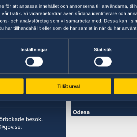
Som del i uppdraget att stärka Sverigebil
e för att anpassa innehållet och annonserna till användarna, tillh
projekt som ofta inkluderar svenska företag
vår trafik. Vi vidarebefordrar även sådana identifierare och anna
nnons- och analysföretag som vi samarbetar med. Dessa kan i sin
Länk till Business Sweden Ukraine
.
har tillhandahållit eller som de har samlat in när du har använt 
Inställningar
Statistik
Senast uppdaterad 15 dec. 2025, 11.46
Tillåt urval
Svenska konsulat
Odesa
förbokade besök.
Telefon:
@gov.se.
+380 50 380 00 00