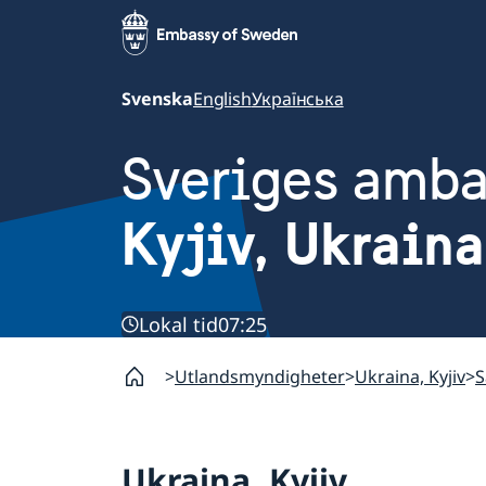
Svenska
English
Українська
Sveriges amb
Kyjiv, Ukraina
Lokal tid
07:25
Utlandsmyndigheter
Ukraina, Kyjiv
S
Ukraina, Kyjiv