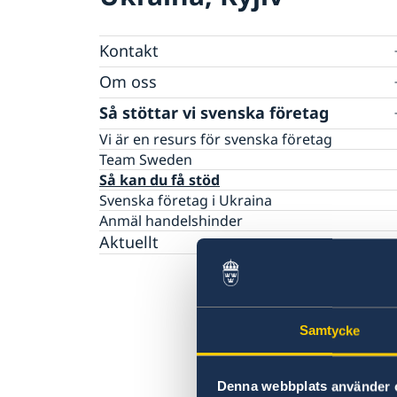
Kontakt
Ambassadör
Om oss
Så stöttar vi svenska företag
Dataskyddspolicy (GDPR)
Kamerabevakning vid ambassaden
Vi är en resurs för svenska företag
Team Sweden
Så kan du få stöd
Svenska företag i Ukraina
Anmäl handelshinder
Aktuellt
Samtycke
Denna webbplats använder 