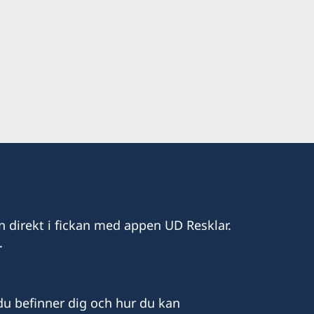
ag kl. 10:00-18:00.
n direkt i fickan med appen UD Resklar.
.
u befinner dig och hur du kan