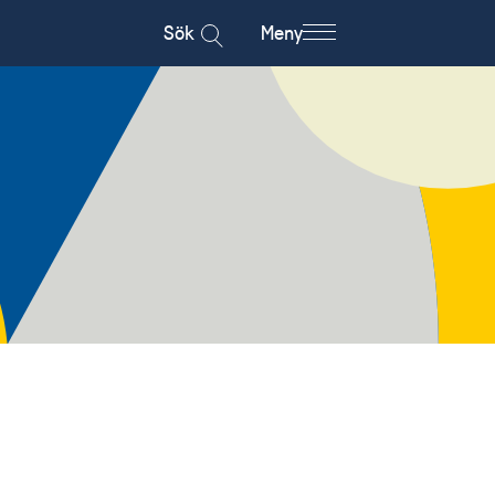
Sök
Meny