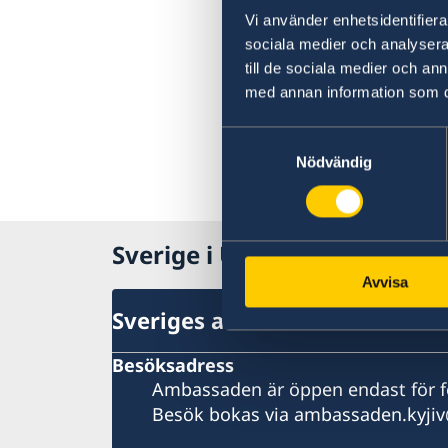
Vi använder enhetsidentifierar
sociala medier och analysera 
till de sociala medier och a
med annan information som du 
Samtyckesval
Nödvändig
Sverige i Ukraina
Avvisa
Sveriges ambassad
Besöksadress
Ambassaden är öppen endast för 
Besök bokas via ambassaden.kyjiv