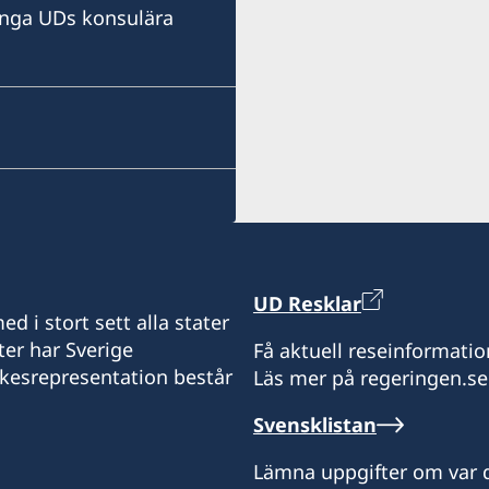
ringa UDs konsulära
E-post:
consulate@sturen.com
Teatralnyi Ln, 12
Odesa, 65026, Ukraina
Besökstider: måndag-fred
Honorärkonsul
Carl Sturén
UD Resklar
d i stort sett alla stater
ter har Sverige
Få aktuell reseinformatio
ikesrepresentation består
Läs mer på regeringen.se
Svensklistan
Lämna uppgifter om var d