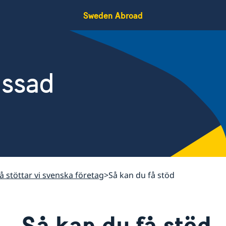
Sweden Abroad
assad
å stöttar vi svenska företag
Så kan du få stöd
Så kan du få stöd