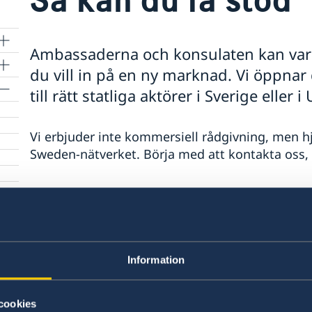
Ambassaderna och konsulaten kan vara
du vill in på en ny marknad. Vi öppnar 
till rätt statliga aktörer i Sverige eller i
Vi erbjuder inte kommersiell rådgivning, men hj
Sweden-nätverket.
Börja med att kontakta oss, v
Några exempel på vad vi kan hjälpa till med:
Få rätt ingång till tex Business Sweden,
EK
Förstå lokala förutsättningar, träffa rätt 
Information
svenska företag syns.
Många ambassader och konsulat har fina o
hyras av svenska aktörer .
cookies