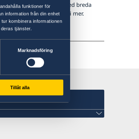
den utomlands arbetar vi med breda
andahålla funktioner för
 – hör av dig så berättar vi mer.
n information från din enhet
 tur kombinera informationen
deras tjänster.
Marknadsföring
Tillåt alla