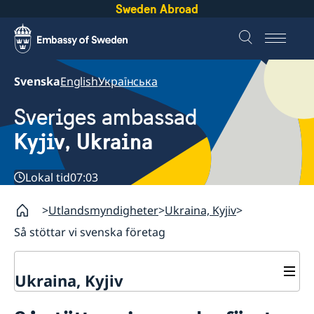
Sweden Abroad
Svenska
English
Українська
Sveriges ambassad
Kyjiv, Ukraina
Lokal tid
07:03
Utlandsmyndigheter
Ukraina, Kyjiv
Så stöttar vi svenska företag
Ukraina, Kyjiv
Kontakt