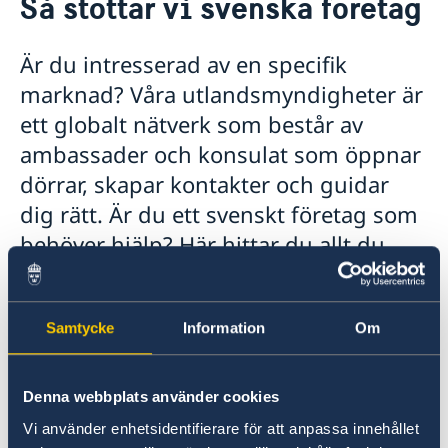
Så stöttar vi svenska företag
Ambassadör
Om oss
Så stöttar vi svenska företag
Dataskyddspolicy (GDPR)
Är du intresserad av en specifik
Kamerabevakning vid ambassaden
Vi är en resurs för svenska företag
Aktuellt
marknad? Våra utlandsmyndigheter är
Team Sweden
ett globalt nätverk som består av
Så kan du få stöd
ambassader och konsulat som öppnar
Svenska företag i Ukraina
Anmäl handelshinder
dörrar, skapar kontakter och guidar
dig rätt. Är du ett svenskt företag som
behöver hjälp? Här hittar du allt du
behöver för att ta nästa steg – enkelt
och samlat.
Samtycke
Information
Om
Vanliga frågor
Denna webbplats använder cookies
Vad är rätt ingång för att göra
Vi använder enhetsidentifierare för att anpassa innehållet
affärer i Ukraina?