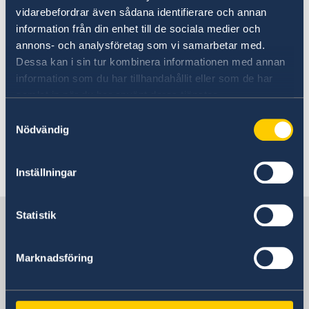
Kommerskollegium
vidarebefordrar även sådana identifierare och annan
information från din enhet till de sociala medier och
annons- och analysföretag som vi samarbetar med.
Sharingsweden.se
Dessa kan i sin tur kombinera informationen med annan
information som du har tillhandahållit eller som de har
[Lägg till länk(ar) till lokala Team Sweden-
samlat in när du har använt deras tjänster.
aktörer, tex handelskammare]
Samtyckesval
Nödvändig
Senast uppdaterad 18 dec. 2025, 08.32
Inställningar
Sverige i Uganda
Statistik
Marknadsföring
Sveriges ambassad
Besöksadress