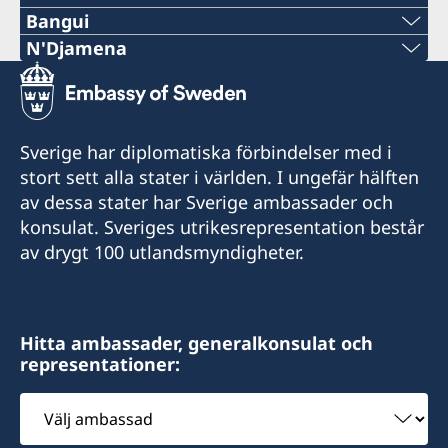
Bangui
Telefon:
N'Djamena
Telefon:
+236-75510494
+235 63 74 88 49
E-post:
Sverige har diplomatiska förbindelser med i
Telefon:
stort sett alla stater i världen. I ungefär hälften
c.mararv@gmail.com
av dessa stater har Sverige ambassader och
+235 66 30 67 41
Honorärkonsul Charlotte Mararv
konsulat. Sveriges utrikesrepresentation består
av drygt 100 utlandsmyndigheter.
E-post:
Postadress:
sddurand@hotmail.fr
Consulat de Suède, B.P. 278, Relais SICA,
Bangui, République centrafricaine
Honorärkonsul Sara Durand
Hitta ambassader, generalkonsulat och
representationer:
Besöksadress:
Postadress: Consulat de Suède, B.P. 1935,
Consulat de Suède, Karakanji, Avenue de
Välj
N'Djamena, TCHAD
Flandres, Bangui
ambassad