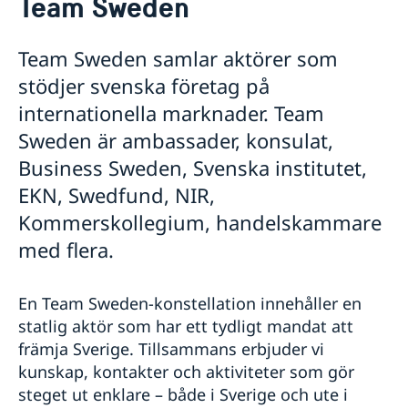
Team Sweden
Om oss
Lediga tjänster
Så stöttar vi svenska företag
Team Sweden samlar aktörer som
Praktiktjänstgöring
Vi är en resurs för svenska företag
Ambassadens personal
stödjer svenska företag på
Team Sweden
OSL-beskrivning
internationella marknader. Team
Så kan du få stöd
Svenska företag i
Sweden är ambassader, konsulat,
Anmäl handelshinder
Business Sweden, Svenska institutet,
Aktuellt
EKN, Swedfund, NIR,
Nyheter
Kommerskollegium, handelskammare
med flera.
En Team Sweden-konstellation innehåller en
statlig aktör som har ett tydligt mandat att
främja Sverige. Tillsammans erbjuder vi
kunskap, kontakter och aktiviteter som gör
steget ut enklare – både i Sverige och ute i