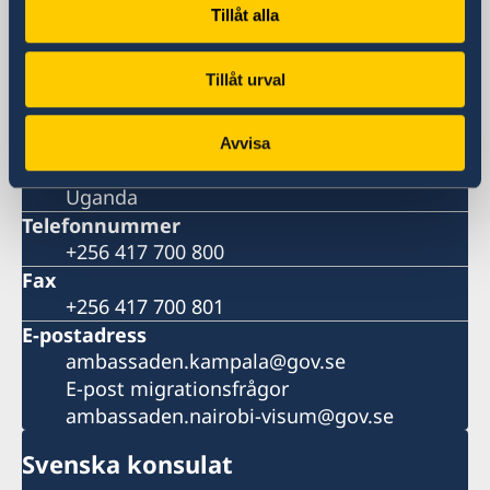
24, Lumumba Avenue
Tillåt alla
Nakasero
Kampala
Tillåt urval
Postadress
Embassy of Sweden
P.O. Box 22669
Avvisa
Kampala
Uganda
Telefonnummer
+256 417 700 800
Fax
+256 417 700 801
E-postadress
ambassaden.kampala@gov.se
E-post migrationsfrågor
ambassaden.nairobi-visum@gov.se
Svenska konsulat