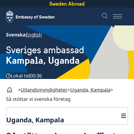
Sweden Abroad
Svenska
English
Sveriges ambassad
Kampala, Uganda
Lokal tid
00:36
Utlandsmyndigheter
Uganda, Kampala
Så stöttar vi svenska företag
Uganda, Kampala
Kontakt