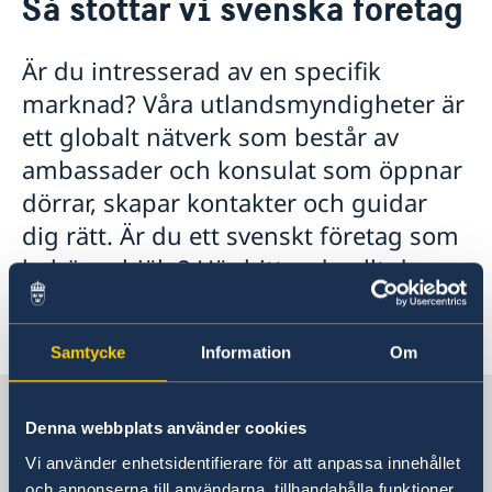
Så stöttar vi svenska företag
Om oss
Lediga tjänster
Så stöttar vi svenska företag
Är du intresserad av en specifik
Praktiktjänstgöring
Vi är en resurs för svenska företag
Aktuellt
Ambassadens personal
marknad? Våra utlandsmyndigheter är
Team Sweden
OSL-beskrivning
Nyheter
ett globalt nätverk som består av
Så kan du få stöd
Svenska företag i
ambassader och konsulat som öppnar
Anmäl handelshinder
dörrar, skapar kontakter och guidar
dig rätt. Är du ett svenskt företag som
behöver hjälp? Här hittar du allt du
behöver för att ta nästa steg – enkelt
och samlat.
Samtycke
Information
Om
Sverige i Uganda
Denna webbplats använder cookies
Vi använder enhetsidentifierare för att anpassa innehållet
Sveriges ambassad
och annonserna till användarna, tillhandahålla funktioner