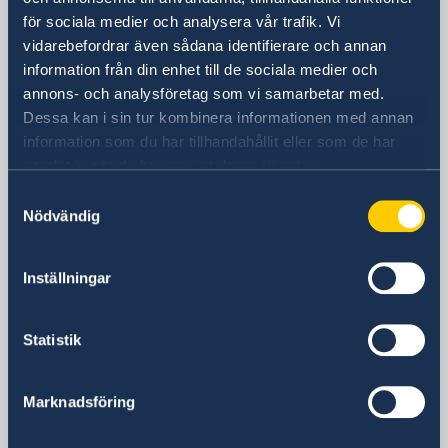
för sociala medier och analysera vår trafik. Vi
Besöksadress
vidarebefordrar även sådana identifierare och annan
24, Lumumba Avenue
information från din enhet till de sociala medier och
Nakasero
annons- och analysföretag som vi samarbetar med.
Kampala
Dessa kan i sin tur kombinera informationen med annan
Postadress
information som du har tillhandahållit eller som de har
Embassy of Sweden
samlat in när du har använt deras tjänster.
P.O. Box 22669
Samtyckesval
Kampala
Nödvändig
Uganda
Telefonnummer
Inställningar
+256 417 700 800
Fax
+256 417 700 801
Statistik
E-postadress
ambassaden.kampala@gov.se
Marknadsföring
E-post migrationsfrågor
ambassaden.nairobi-visum@gov.se