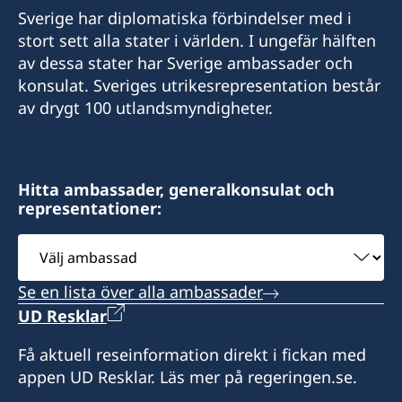
E-postadress
Sverige har diplomatiska förbindelser med i
consul@swedenizmir.com
E-postadress
stort sett alla stater i världen. I ungefär hälften
av dessa stater har Sverige ambassader och
consulatesweden@gmail.com
Telefontid:
konsulat. Sveriges utrikesrepresentation består
måndag - fredag kl. 09.00-15.00.
av drygt 100 utlandsmyndigheter.
Telefontid:
Honorärkonsulatet tar endast emot besökare
måndag - fredag kl 10.00-15.00.
efter tidsbokning. Vänligen ring i förväg eller
hör av dig på mail med dina frågor.
Hitta ambassader, generalkonsulat och
Honorärkonsulatet tar endast emot besökare
representationer:
efter tidsbokning. Vänligen ring i förväg eller
Konsulatet i Izmie kan utlämna pass, ID-kort
hör av dig på mail med dina frågor.
Välj
och körkort som sökts vid en ambassad eller
ambassad
polismyndighet i Sverige.
Konsulatet i Antalya kan utlämna pass, ID-kort
Se en lista över alla ambassader
och körkort som sökts vid en ambassad eller
UD Resklar
Vid lokala helgdagar håller som regel
polismyndighet i Sverige. Konsulatet kan även
honorärkonsulatet stängt. Skriv mail och fråga
utfärda provisoriska pass.
Få aktuell reseinformation direkt i fickan med
innan du beger dig dit.
appen UD Resklar. Läs mer på regeringen.se.
Vid lokala helgdagar är Honorärkonsulatet som