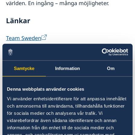
världen. En ingång – många möjligheter.
Länkar
Team Sweden
Business Sweden
Samtycke
Information
Om
Svenska Institutet
EKN
Denna webbplats använder cookies
Vi använder enhetsidentifierare för att anpassa innehållet
Swedfund
och annonserna till användarna, tillhandahålla funktioner
för sociala medier och analysera vår trafik. Vi
vidarebefordrar även sådana identifierare och annan
NIR
information från din enhet till de sociala medier och
annons- och analysföretag som vi samarbetar med.