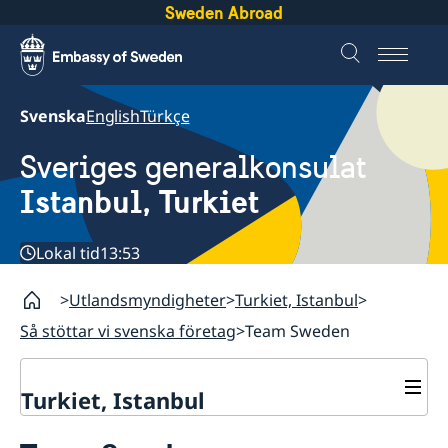
Sweden Abroad
Svenska
English
Türkçe
Sveriges generalkonsulat
Istanbul, Turkiet
Lokal tid
13:53
Utlandsmyndigheter
Turkiet, Istanbul
Så stöttar vi svenska företag
Team Sweden
Turkiet, Istanbul
Kontakt