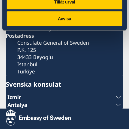
Tillåt urval
---
Şah Kulu Bostan Sk, södra ingången
Avvisa
(Visum, migrations-, konsulära och
allmänna frågor)
Postadress
Consulate General of Sweden
P.K. 125
34433 Beyoglu
Istanbul
Türkiye
Svenska konsulat
Izmir
Antalya
Telefonnummer
Telefonnummer
+90 549 211 79 91
+90 546 242 42 77