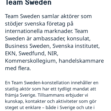
Team Sweden
Om oss
Generalkonsuln
Så stöttar vi svenska företag
Team Sweden samlar aktörer som
GDPR
Vi är en resurs för svenska företag
stödjer svenska företag på
Team Sweden
internationella marknader. Team
Så kan du få stöd
Svenska företag i Turkiet
Sweden är ambassader, konsulat,
Anmäl handelshinder
Business Sweden, Svenska institutet,
Aktuellt
EKN, Swedfund, NIR,
Kommerskollegium, handelskammare
med flera.
En Team Sweden-konstellation innehåller en
statlig aktör som har ett tydligt mandat att
främja Sverige. Tillsammans erbjuder vi
kunskap, kontakter och aktiviteter som gör
steget ut enklare – både i Sverige och ute i