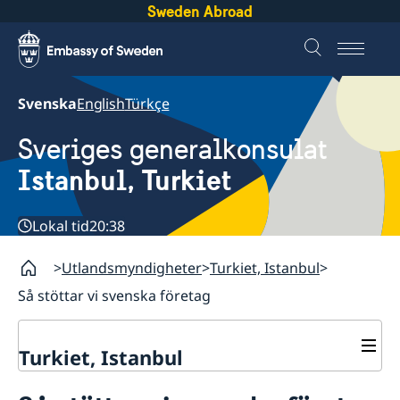
Sweden Abroad
Svenska
English
Türkçe
Sveriges generalkonsulat
Istanbul, Turkiet
Lokal tid
20:38
Utlandsmyndigheter
Turkiet, Istanbul
Så stöttar vi svenska företag
Turkiet, Istanbul
Kontakt