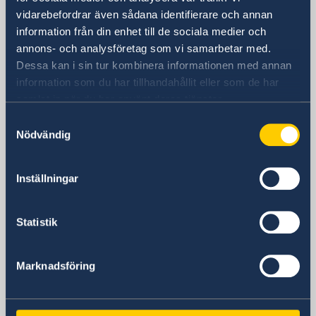
vidarebefordrar även sådana identifierare och annan
Besöksadress
information från din enhet till de sociala medier och
---
annons- och analysföretag som vi samarbetar med.
Istiklal Caddesi 247, västra ingången
Dessa kan i sin tur kombinera informationen med annan
(Sveriges Generalkonsulat och Svenska
information som du har tillhandahållit eller som de har
Forskningsinstitutet)
samlat in när du har använt deras tjänster.
---
Samtyckesval
Şah Kulu Bostan Sk, södra ingången
Nödvändig
(Visum, migrations-, konsulära och
allmänna frågor)
Inställningar
Postadress
Consulate General of Sweden
P.K. 125
Statistik
34433 Beyoglu
Istanbul
Marknadsföring
Türkiye
Svenska konsulat