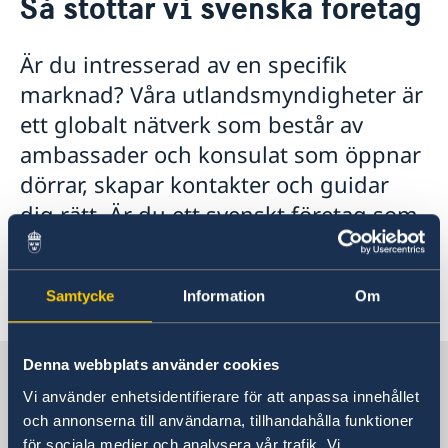
Så stöttar vi svenska företag
Om oss
Generalkonsuln
Så stöttar vi svenska företag
Är du intresserad av en specifik
GDPR
Vi är en resurs för svenska företag
Aktuellt
marknad? Våra utlandsmyndigheter är
Team Sweden
ett globalt nätverk som består av
Så kan du få stöd
Svenska företag i Turkiet
ambassader och konsulat som öppnar
Anmäl handelshinder
dörrar, skapar kontakter och guidar
dig rätt. Är du ett svenskt företag som
behöver hjälp? Här hittar du allt du
behöver för att ta nästa steg – enkelt
Samtycke
Information
Om
och samlat.
Denna webbplats använder cookies
Sverige i Turkiet
Vi använder enhetsidentifierare för att anpassa innehållet
och annonserna till användarna, tillhandahålla funktioner
Sveriges Generalkonsulat
för sociala medier och analysera vår trafik. Vi