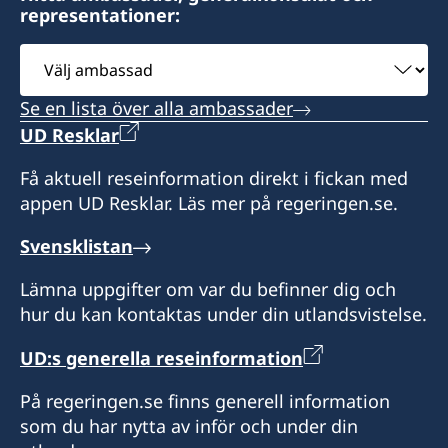
Honorärkonsulatet tar endast emot besökare
representationer:
efter tidsbokning. Vänligen ring i förväg eller
Konsulatet i Izmie kan utlämna pass, ID-kort
hör av dig på mail med dina frågor.
Välj
och körkort som sökts vid en ambassad eller
ambassad
polismyndighet i Sverige.
Konsulatet i Antalya kan utlämna pass, ID-kort
Se en lista över alla ambassader
och körkort som sökts vid en ambassad eller
UD Resklar
Vid lokala helgdagar håller som regel
polismyndighet i Sverige. Konsulatet kan även
honorärkonsulatet stängt. Skriv mail och fråga
utfärda provisoriska pass.
Få aktuell reseinformation direkt i fickan med
innan du beger dig dit.
appen UD Resklar. Läs mer på regeringen.se.
Vid lokala helgdagar är Honorärkonsulatet som
Språk: turkiska, engelska och franska.
Svensklistan
regel stängt. Ring innan du beger dig dit.
Lämna uppgifter om var du befinner dig och
Honorärkonsul
Språk: turkiska och engelska
hur du kan kontaktas under din utlandsvistelse.
Feyzi Kaya
Honorärkonsul
UD:s generella reseinformation
Başak Akıncı
På regeringen.se finns generell information
som du har nytta av inför och under din