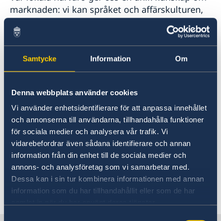
marknaden: vi kan språket och affärskulturen,
vi har väl utvecklade nätverk, erfarenhet och
detaljerad lokalkunskap.
Samtycke
Information
Om
Vi kan hjälpa dig i alla skeden av dina
exportplaner, från att de första frågorna dyker
upp till att ditt företag behöver praktisk
Denna webbplats använder cookies
etableringshjälp. Och vi har många olika
Vi använder enhetsidentifierare för att anpassa innehållet
lösningar. För oss är ingenting främmande,
och annonserna till användarna, tillhandahålla funktioner
bara det kan hjälpa ditt företag att utvecklas!
för sociala medier och analysera vår trafik. Vi
vidarebefordrar även sådana identifierare och annan
Välkommen till vårt kontor!
information från din enhet till de sociala medier och
annons- och analysföretag som vi samarbetar med.
Dessa kan i sin tur kombinera informationen med annan
information som du har tillhandahållit eller som de har
Senast uppdaterad 14 jan. 2026, 11.36
samlat in när du har använt deras tjänster.
Samtyckesval