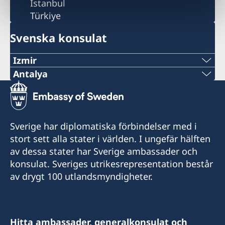
Istanbul
Türkiye
Svenska konsulat
Izmir
Antalya
Telefonnummer
Telefonnummer
+90 549 211 79 91
+90 546 242 42 77
E-postadress
Sverige har diplomatiska förbindelser med i
consul@swedenizmir.com
E-postadress
stort sett alla stater i världen. I ungefär hälften
av dessa stater har Sverige ambassader och
consulatesweden@gmail.com
Telefontid:
konsulat. Sveriges utrikesrepresentation består
måndag - fredag kl. 09.00-15.00.
av drygt 100 utlandsmyndigheter.
Telefontid:
Honorärkonsulatet tar endast emot besökare
måndag - fredag kl 10.00-15.00.
efter tidsbokning. Vänligen ring i förväg eller
hör av dig på mail med dina frågor.
Hitta ambassader, generalkonsulat och