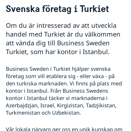
Kontakt
Svenska företag i Turkiet
Om oss
Generalkonsuln
Så stöttar vi svenska företag
Om du är intresserad av att utveckla
GDPR
Vi är en resurs för svenska företag
handel med Turkiet är du välkommen
Team Sweden
att vända dig till Business Sweden
Så kan du få stöd
Svenska företag i Turkiet
Turkiet, som har kontor i Istanbul.
Anmäl handelshinder
Aktuellt
Business Sweden i Turkiet hjälper svenska
företag som vill etablera sig - eller växa - på
den turkiska marknaden. Vi finns på plats med
kontor i Istanbul. Från Business Swedens
kontor i Istanbul täcker vi marknaderna i
Azerbajdzjan, Israel, Kirgizistan, Tadzjikistan,
Turkmenistan och Uzbekistan.
Vår lokala närvaro ger oss en unik kunskap om