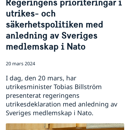
Regeringens prioriteringar i
Om oss
utrikes- och
Dataskyddspolicy (GDPR)
Aktuellt
säkerhetspolitiken med
Nyheter
anledning av Sveriges
medlemskap i Nato
20 mars 2024
I dag, den 20 mars, har
utrikesminister Tobias Billström
presenterat regeringens
utrikesdeklaration med anledning av
Sveriges medlemskap i Nato.