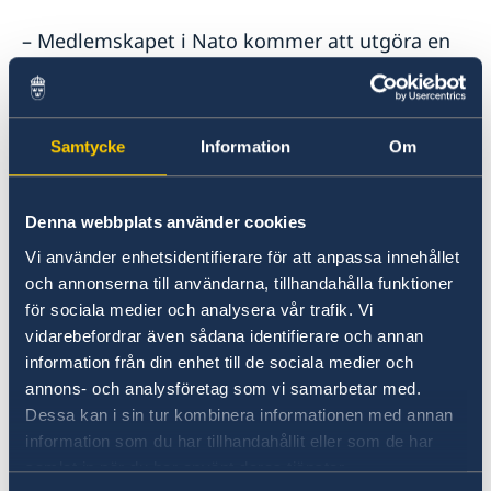
– Medlemskapet i Nato kommer att utgöra en
grundsten i Sveriges utrikes- och
säkerhetspolitik. Sverige ska vara en trovärdig,
pålitlig och solidarisk allierad, säger
utrikesminister Tobias Billström.
Samtycke
Information
Om
Som medlem i Nato kommer Sverige att
Denna webbplats använder cookies
engagera sig i alla Natos kärnuppgifter:
Vi använder enhetsidentifierare för att anpassa innehållet
avskräckning och kollektivt försvar,
och annonserna till användarna, tillhandahålla funktioner
krishantering och säkerhetssamarbeten.
för sociala medier och analysera vår trafik. Vi
vidarebefordrar även sådana identifierare och annan
– Vi ska fortsätta främja grundvärden i svensk
information från din enhet till de sociala medier och
utrikes- och säkerhetspolitik vilket innebär att
annons- och analysföretag som vi samarbetar med.
vi ska stå upp för folkrätten, mänskliga
Dessa kan i sin tur kombinera informationen med annan
rättigheter och jämställdhet, och vara en stark
information som du har tillhandahållit eller som de har
röst för rustningskontroll, nedrustning och
samlat in när du har använt deras tjänster.