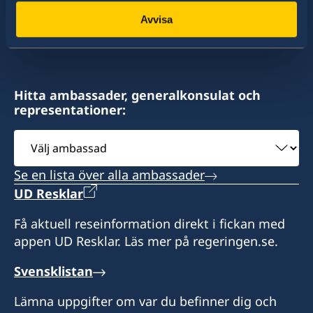
konsulat. Sveriges utrikesrepresentation består
Avvisa
av drygt 100 utlandsmyndigheter.
Hitta ambassader, generalkonsulat och
representationer:
Välj
ambassad
Se en lista över alla ambassader
UD Resklar
Få aktuell reseinformation direkt i fickan med
appen UD Resklar. Läs mer på regeringen.se.
Svensklistan
Lämna uppgifter om var du befinner dig och