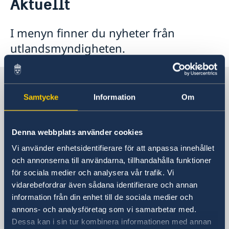
Aktuellt
Om oss
Dataskyddspolicy (GDPR)
Aktuellt
I menyn finner du nyheter från
Nyheter
utlandsmyndigheten.
Sverige i Togo
Samtycke
Information
Om
Sveriges ambassad
(Stockholmsbaserad)
Denna webbplats använder cookies
Vi använder enhetsidentifierare för att anpassa innehållet
Besöksadress
och annonserna till användarna, tillhandahålla funktioner
De Stockholmsbaserade
för sociala medier och analysera vår trafik. Vi
utlandsmyndigheterna har inte öppet för
vidarebefordrar även sådana identifierare och annan
besökare. Vänligen kontakta oss via epost
information från din enhet till de sociala medier och
eller telefon.
annons- och analysföretag som vi samarbetar med.
Postadress
Dessa kan i sin tur kombinera informationen med annan