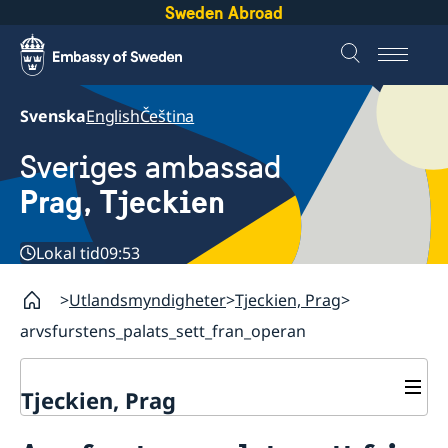
Sweden Abroad
Svenska
English
Čeština
Sveriges ambassad
Prag, Tjeckien
Lokal tid
09:53
Utlandsmyndigheter
Tjeckien, Prag
arvsfurstens_palats_sett_fran_operan
Tjeckien, Prag
Kontakt