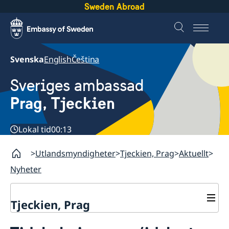
Sweden Abroad
Svenska
English
Čeština
Sveriges ambassad
Prag, Tjeckien
Lokal tid
00:13
Utlandsmyndigheter
Tjeckien, Prag
Aktuellt
Nyheter
Tjeckien, Prag
Kontakt