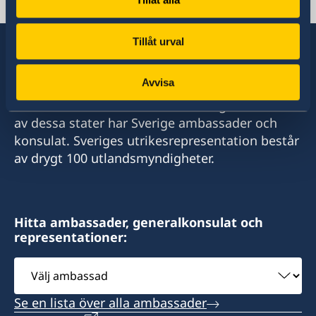
Twitter
Tillåt urval
Avvisa
Sverige har diplomatiska förbindelser med i
stort sett alla stater i världen. I ungefär hälften
av dessa stater har Sverige ambassader och
konsulat. Sveriges utrikesrepresentation består
av drygt 100 utlandsmyndigheter.
Hitta ambassader, generalkonsulat och
representationer:
Välj
ambassad
Se en lista över alla ambassader