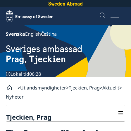
Sweden Abroad
Svenska
English
Čeština
Sveriges ambassad
Prag, Tjeckien
Lokal tid
06:28
Utlandsmyndigheter
Tjeckien, Prag
Aktuellt
Nyheter
Tjeckien, Prag
Kontakt