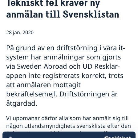
Tekniskt fel kräver ny
Om oss
anmälan till Svensklistan
Ambassadören
Så stöttar vi svenska företag
Försvarsavdelningen
Vi är en resurs för svenska företag
Aktuellt
Praktik på ambassaden i Prag
Team Sweden
28 jan. 2020
Dataskyddspolicy (GDPR)
Nyheter
Så kan du få stöd
Svenska företag i Tjeckien
Adventsgudstjänst på svenska
Nyhetsbrev - Svenskar i världen
På grund av en driftstörning i våra it-
Anmäl handelshinder
Filmvisning under bar himmel: Hammarskjöld
system har anmälningar som gjorts
Praktikant sökes!
via Sweden Abroad och UD Resklar-
Nya statsråd på Utrikesdepartementet
Regeringens prioriteringar i utrikes- och
appen inte registrerats korrekt, trots
säkerhetspolitiken med anledning av Sveriges
att anmälaren mottagit
medlemskap i Nato
Regeringens prioriteringar i utrikesdeklarationen
bekräftelsemejl. Driftstörningen är
2024
åtgärdad.
Luciakonsert i Strahovklostret
Praktikant till Sveriges ambassad i Prag
Vi uppmanar därför alla som har anmält sig till
höstterminen 2024
någon utlandsmyndighets svensklista efter den
Filmvisning under bar himmel: Erotikon
Praktikant till Sveriges ambassad i Prag
5 december att
skicka om sina uppgifter
,