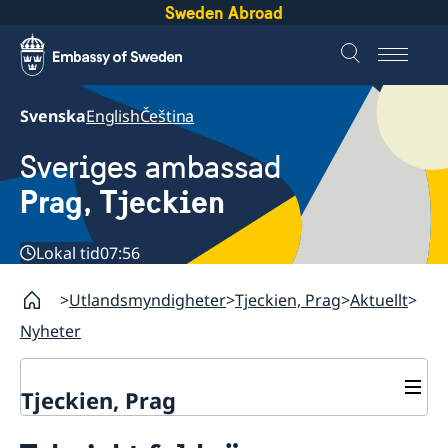
Sweden Abroad
Svenska
English
Čeština
Sveriges ambassad
Prag, Tjeckien
Lokal tid
07:56
Utlandsmyndigheter
Tjeckien, Prag
Aktuellt
Nyheter
Tjeckien, Prag
Kontakt