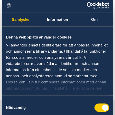
höstterminen 2023
Handbok mot människohandel
Sveriges samlade stöd till de jordbävningsdrabbade
Sveriges stöd till de jordbävningsdrabbade i Turkiet
Samtycke
Information
Om
och Syrien
Utrikesdeklarationen 2023
Rösta i Tjeckien i EU-valet 2024
Denna webbplats använder cookies
Ambassaden erbjuder praktikplats för HT 2022
Vi använder enhetsidentifierare för att anpassa innehållet
Tjeckien ändrar inreseregler från och med den 15
Foto/Photo: Ninni Andersson
och annonserna till användarna, tillhandahålla funktioner
februari
Glad Nationaldag!
för sociala medier och analysera vår trafik. Vi
Sveriges nya regering
Stefan Löfvens Tal till nationen
vidarebefordrar även sådana identifierare och annan
Nya Coronaviruset - aktuella händelser
information från din enhet till de sociala medier och
"Sustainable Spring" i Prag
Regeringsförklaringen den 21 januari 2019
annons- och analysföretag som vi samarbetar med.
En man som heter Ove
Dessa kan i sin tur kombinera informationen med annan
Gräns - filmvisning i trädgården
information som du har tillhandahållit eller som de har
Senast uppdaterad 28 jan. 2019, 15.36
WikiGap 2019
samlat in när du har använt deras tjänster.
Gott nytt år
Öppettider under jul
Samtyckesval
Sverige i Tjeckien
Nödvändig
Ambassaden stängd