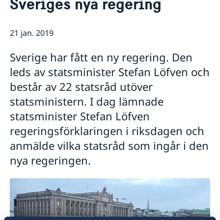
Sveriges nya regering
Om oss
Ambassadören
Så stöttar vi svenska företag
Försvarsavdelningen
21 jan. 2019
Vi är en resurs för svenska företag
Aktuellt
Praktik på ambassaden i Prag
Team Sweden
Dataskyddspolicy (GDPR)
Sverige har fått en ny regering. Den
Nyheter
Så kan du få stöd
leds av statsminister Stefan Löfven och
Svenska företag i Tjeckien
Adventsgudstjänst på svenska
Nyhetsbrev - Svenskar i världen
Anmäl handelshinder
Filmvisning under bar himmel: Hammarskjöld
består av 22 statsråd utöver
Praktikant sökes!
statsministern. I dag lämnade
Nya statsråd på Utrikesdepartementet
statsminister Stefan Löfven
Regeringens prioriteringar i utrikes- och
säkerhetspolitiken med anledning av Sveriges
regeringsförklaringen i riksdagen och
medlemskap i Nato
anmälde vilka statsråd som ingår i den
Regeringens prioriteringar i utrikesdeklarationen
2024
nya regeringen.
Luciakonsert i Strahovklostret
Praktikant till Sveriges ambassad i Prag
höstterminen 2024
Filmvisning under bar himmel: Erotikon
Praktikant till Sveriges ambassad i Prag