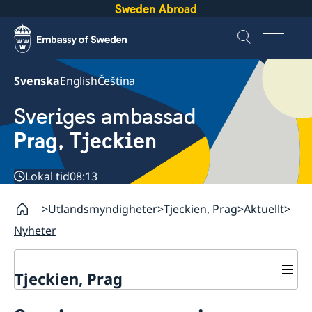
Sweden Abroad
Svenska
English
Čeština
Sveriges ambassad
Prag, Tjeckien
Lokal tid
08:13
Utlandsmyndigheter
Tjeckien, Prag
Aktuellt
Nyheter
Tjeckien, Prag
Kontakt