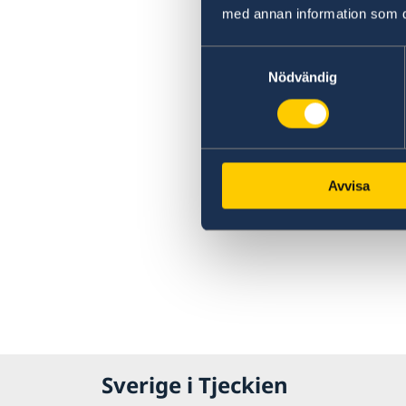
WikiGap 2019
med annan information som du 
Gott nytt år
Öppettider under jul
Samtyckesval
Ambassaden stängd
Nödvändig
Avvisa
Sverige i Tjeckien