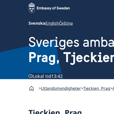
Svenska
English
Čeština
Sveriges amb
Prag, Tjeckie
Lokal tid
13:42
Utlandsmyndigheter
Tjeckien, Prag
Tjeckien, Prag