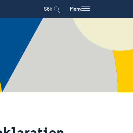
Sök
Meny
eklaration