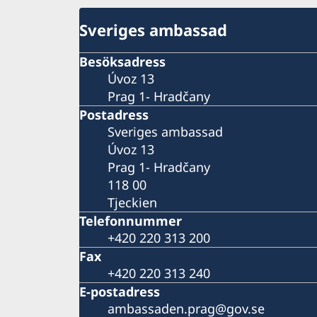
Sveriges ambassad
Besöksadress
Úvoz 13
Prag 1- Hradčany
Postadress
Sveriges ambassad
Úvoz 13
Prag 1- Hradčany
118 00
Tjeckien
Telefonnummer
+420 220 313 200
Fax
+420 220 313 240
E-postadress
ambassaden.prag@gov.se