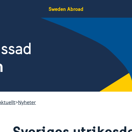
Sweden Abroad
assad
n
Aktuellt
Nyheter
Sveriges utrikesd