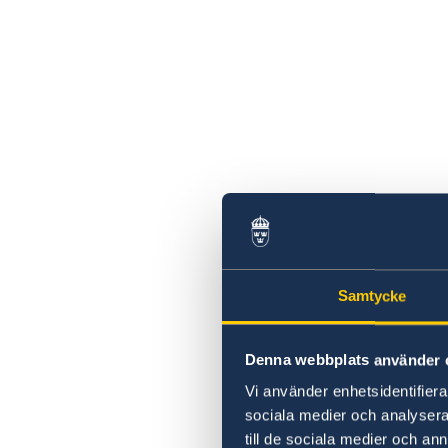
höstterminen 2024
Filmvisning under bar himmel: Erotikon
Praktikant till Sveriges ambassad i Prag
höstterminen 2023
Handbok mot människohandel
Sveriges samlade stöd till de
jordbävningsdrabbade
Sveriges stöd till de jordbävningsdrabbade i
Turkiet och Syrien
Utrikesdeklarationen 2023
Rösta i Tjeckien i EU-valet 2024
Ambassaden erbjuder praktikplats för HT 2
Tjeckien ändrar inreseregler från och med 
15 februari
Samtycke
Glad Nationaldag!
Stefan Löfvens Tal till nationen
Denna webbplats använder 
Nya Coronaviruset - aktuella händelser
"Sustainable Spring" i Prag
Vi använder enhetsidentifierar
En man som heter Ove
sociala medier och analysera 
Gräns - filmvisning i trädgården
till de sociala medier och a