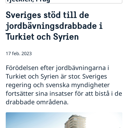
Kontakt
Sveriges stöd till de
Om oss
jordbävningsdrabbade i
Ambassadören
Så stöttar vi svenska företag
Försvarsavdelningen
Turkiet och Syrien
Vi är en resurs för svenska företag
Aktuellt
Praktik på ambassaden i Prag
Team Sweden
Dataskyddspolicy (GDPR)
Nyheter
Så kan du få stöd
17 feb. 2023
Svenska företag i Tjeckien
Adventsgudstjänst på svenska
Anmäl handelshinder
Filmvisning under bar himmel: Hammarskjöld
Förödelsen efter jordbävningarna i
Praktikant sökes!
Nya statsråd på Utrikesdepartementet
Turkiet och Syrien är stor. Sveriges
Regeringens prioriteringar i utrikes- och
regering och svenska myndigheter
säkerhetspolitiken med anledning av Sveriges
medlemskap i Nato
fortsätter sina insatser för att bistå i de
Regeringens prioriteringar i utrikesdeklarationen
drabbade områdena.
2024
Luciakonsert i Strahovklostret
Praktikant till Sveriges ambassad i Prag
höstterminen 2024