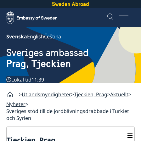
Sweden Abroad
Svenska
English
Čeština
Sveriges ambassad
Prag, Tjeckien
Lokal tid
11:39
Utlandsmyndigheter
Tjeckien, Prag
Aktuellt
Nyheter
Sveriges stöd till de jordbävningsdrabbade i Turkiet
och Syrien
Tjeckien, Prag