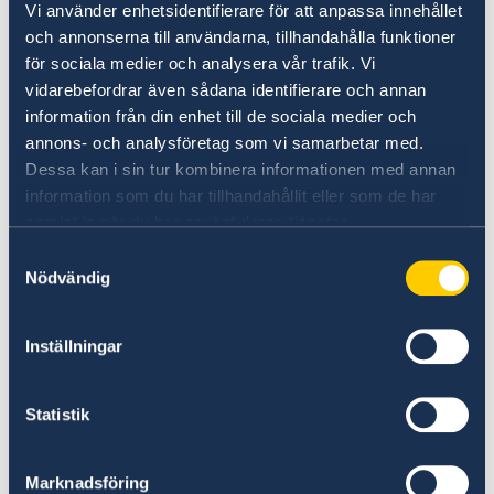
sjukvård och ambulanser på plats i Syrien.
Vi använder enhetsidentifierare för att anpassa innehållet
Ambassaden stängd
Myndigheten för samhällsskydd och beredskap
och annonserna till användarna, tillhandahålla funktioner
Nyhetsbrev - Svenskar i världen
har genomfört flygtransporter med
för sociala medier och analysera vår trafik. Vi
sjukvårdspersonal, sök- och räddningsteam,
vidarebefordrar även sådana identifierare och annan
hundar och familjetält.
information från din enhet till de sociala medier och
annons- och analysföretag som vi samarbetar med.
Dessa kan i sin tur kombinera informationen med annan
Sverige är en av världens största humanitära
information som du har tillhandahållit eller som de har
givare. I Syrien har vi stora kärnstöd till både
samlat in när du har använt deras tjänster.
FN och Internationella Rödakors- och
rödahalvmånefederationen. Stöden är
Samtyckesval
Nödvändig
avgörande för de humanitära
organisationernas kapacitet och beredskap att
snabbt kunna hjälpa till, utan att invänta
Inställningar
behovsbedömningar, nödappeller och extra
stöd från givare.
Statistik
Artikel om Sveriges samlade stöd på
regeringen.se
Marknadsföring