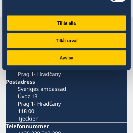
Senast uppdaterad 20 mars 2023, 13.35
Tillåt alla
Sverige i Tjeckien
Tillåt urval
Sveriges ambassad
Avvisa
Besöksadress
Úvoz 13
Prag 1- Hradčany
Postadress
Sveriges ambassad
Úvoz 13
Prag 1- Hradčany
118 00
Tjeckien
Telefonnummer