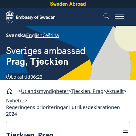
Sweden Abroad
Svenska
English
Čeština
Sveriges ambassad
Prag, Tjeckien
Lokal tid
06:23
Utlandsmyndigheter
Tjeckien, Prag
Aktuellt
Nyheter
Regeringens prioriteringar i utrikesdeklarationen
2024
Tjeckien, Prag