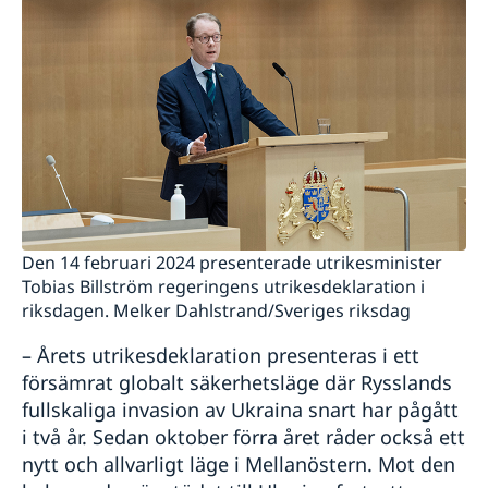
Filmvisning under bar himmel: Erotikon
Praktikant till Sveriges ambassad i Prag
höstterminen 2023
Handbok mot människohandel
Sveriges samlade stöd till de jordbävningsdrabbade
Sveriges stöd till de jordbävningsdrabbade i Turkiet
och Syrien
Utrikesdeklarationen 2023
Rösta i Tjeckien i EU-valet 2024
Ambassaden erbjuder praktikplats för HT 2022
Tjeckien ändrar inreseregler från och med den 15
Den 14 februari 2024 presenterade utrikesminister
februari
Tobias Billström regeringens utrikesdeklaration i
Glad Nationaldag!
riksdagen. Melker Dahlstrand/Sveriges riksdag
Stefan Löfvens Tal till nationen
Nya Coronaviruset - aktuella händelser
– Årets utrikesdeklaration presenteras i ett
"Sustainable Spring" i Prag
försämrat globalt säkerhetsläge där Rysslands
En man som heter Ove
fullskaliga invasion av Ukraina snart har pågått
Gräns - filmvisning i trädgården
i två år. Sedan oktober förra året råder också ett
WikiGap 2019
Gott nytt år
nytt och allvarligt läge i Mellanöstern. Mot den
Öppettider under jul