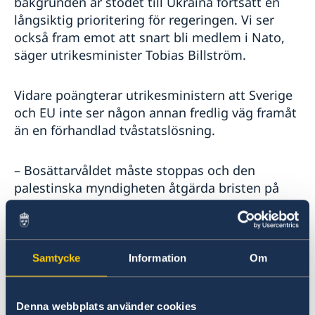
bakgrunden är stödet till Ukraina fortsatt en
Ambassaden stängd
långsiktig prioritering för regeringen. Vi ser
Nyhetsbrev - Svenskar i världen
också fram emot att snart bli medlem i Nato,
säger utrikesminister Tobias Billström.
Vidare poängterar utrikesministern att Sverige
och EU inte ser någon annan fredlig väg framåt
än en förhandlad tvåstatslösning.
– Bosättarvåldet måste stoppas och den
palestinska myndigheten åtgärda bristen på
demokratisk legitimitet, säger Tobias Billström.
Utrikesdeklarationen sammanfattar
Samtycke
Information
Om
regeringens utrikespolitiska mål och
prioriteringar för året.
Denna webbplats använder cookies