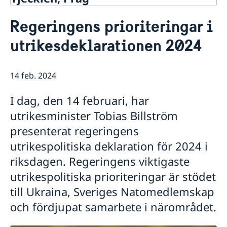
Kontakt
Regeringens prioriteringar i
Om oss
utrikesdeklarationen 2024
Ambassadören
Så stöttar vi svenska företag
Försvarsavdelningen
Vi är en resurs för svenska företag
Aktuellt
Praktik på ambassaden i Prag
Team Sweden
14 feb. 2024
Dataskyddspolicy (GDPR)
Nyheter
Så kan du få stöd
Svenska företag i Tjeckien
Adventsgudstjänst på svenska
I dag, den 14 februari, har
Anmäl handelshinder
Filmvisning under bar himmel: Hammarskjöld
utrikesminister Tobias Billström
Praktikant sökes!
presenterat regeringens
Nya statsråd på Utrikesdepartementet
Regeringens prioriteringar i utrikes- och
utrikespolitiska deklaration för 2024 i
säkerhetspolitiken med anledning av Sveriges
riksdagen. Regeringens viktigaste
medlemskap i Nato
Regeringens prioriteringar i utrikesdeklarationen
utrikespolitiska prioriteringar är stödet
2024
till Ukraina, Sveriges Natomedlemskap
Luciakonsert i Strahovklostret
och fördjupat samarbete i närområdet.
Praktikant till Sveriges ambassad i Prag
höstterminen 2024