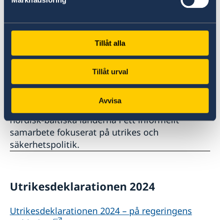
Sverige bli säkrare och Nato starkare. Vi
kommer vara en pålitlig, solidarisk och
engagerad Natoallierad, säger Tobias Billström.
Tillåt alla
Fördjupat samarbete i närområdet
Tillåt urval
Under 2024 är Sverige ordförande i Nordiska
ministerrådet och leder även arbetet i N5 och
Avvisa
NB8, som samlar de fem nordiska och de åtta
nordisk-baltiska länderna i ett informellt
samarbete fokuserat på utrikes och
säkerhetspolitik.
Utrikesdeklarationen 2024
Utrikesdeklarationen 2024 – på regeringens