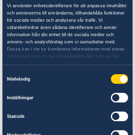
Fortsatt starkt stöd till Ukraina
Vi använder enhetsidentifierare för att anpassa innehållet
och annonserna till användarna, tillhandahålla funktioner
Sedan Rysslands storskaliga invasion av
för sociala medier och analysera vår trafik. Vi
Ukraina i februari 2022 har det svenska stödet
vidarebefordrar även sådana identifierare och annan
till Ukraina uppgått till cirka 30 miljarder
information från din enhet till de sociala medier och
kronor. Sverige har försett Ukraina med bland
annons- och analysföretag som vi samarbetar med.
annat militärt stöd, avancerade vapensystem,
Dessa kan i sin tur kombinera informationen med annan
och humanitärt och finansiellt stöd. Sverige
information som du har tillhandahållit eller som de har
stödjer också Ukrainas EU-närmande.
samlat in när du har använt deras tjänster.
Samtyckesval
Sveriges medlemskap i Nato
Nödvändig
Det kommande medlemskapet i Nato innebär
Inställningar
en ny svensk utrikes- och säkerhetspolitisk
identitet.
Statistik
– Sverige är redo att inträda som fullvärdig
medlem i Nato. Med Sverige i Nato kommer
Marknadsföring